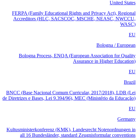
United States
FERPA (Family Educational Rights and Privacy Act), Regional
Accreditors (HLC, SACSCOC, MSCHE, NEASC, NWCCU,
WASC)
EU
Bologna / European
Bologna Process, ENQA (European Association for Quality
Assurance in Higher Education)
EU
Brazil
BNCC (Base Nacional Comum Curricular, 2017/2018), LDB (Lei
de Diretrizes e Bases, Lei 9.394/96), MEC (Ministério da Educação)
EU
Germany
Kultusministerkonferenz (KMK), Landesrecht Notenordnungen in
all 16 Bundesländer, standard Zeugnisformular conventions