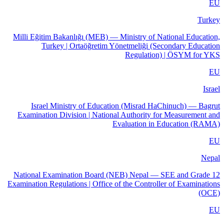
EU
Turkey
Milli Eğitim Bakanlığı (MEB) — Ministry of National Education,
Turkey | Ortaöğretim Yönetmeliği (Secondary Education
Regulation) | ÖSYM for YKS
EU
Israel
Israel Ministry of Education (Misrad HaChinuch) — Bagrut
Examination Division | National Authority for Measurement and
Evaluation in Education (RAMA)
EU
Nepal
National Examination Board (NEB) Nepal — SEE and Grade 12
Examination Regulations | Office of the Controller of Examinations
(OCE)
EU