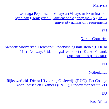
Malaysia
Lembaga Peperiksaan Malaysia (Malaysian Examinations
Syndicate), Malaysian Qualifications Agency (MQA), IPTA
university admission requirements
EU
Nordic Countries
Sweden: Skolverket | Denmark: Undervisningsministeriet (BEK nr
114) | Norway: Utdanningsdirektoratet (LK20) | Finland:
Opetushallitus (Lukiolaki)
EU
Netherlands
Rijksoverheid, Dienst Uitvoering Onderwijs (DUO), Het College
voor Toetsen en Examens (CvTE), Eindexamenbesluit VO
EU
East Africa