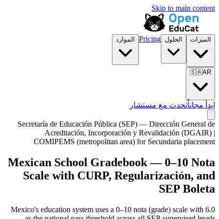
Skip to main content
Pricing
الميزات
الحلول
الموارد
🇸🇦
AR
ابدأ مجاناً
تحدث مع مستشار
Secretaría de Educación Pública (SEP) — Dirección General de
Acreditación, Incorporación y Revalidación (DGAIR) |
COMIPEMS (metropolitan area) for Secundaria placement
Mexican School Gradebook — 0–10 Nota
Scale with CURP, Regularización, and
SEP Boleta
Mexico's education system uses a 0–10 nota (grade) scale with 6.0
as the national pass threshold across all SEP-supervised levels