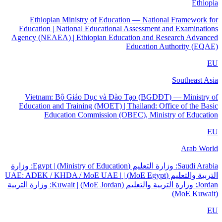
Ethiopia
Ethiopian Ministry of Education — National Framework for
Education | National Educational Assessment and Examinations
Agency (NEAEA) | Ethiopian Education and Research Advanced
Education Authority (EQAE)
EU
Southeast Asia
Vietnam: Bộ Giáo Dục và Đào Tạo (BGDĐT) — Ministry of
Education and Training (MOET) | Thailand: Office of the Basic
Education Commission (OBEC), Ministry of Education
EU
Arab World
Saudi Arabia: وزارة التعليم (Ministry of Education) | Egypt: وزارة
التربية والتعليم (MoE Egypt) | UAE: ADEK / KHDA / MoE UAE |
Jordan: وزارة التربية والتعليم (MoE Jordan) | Kuwait: وزارة التربية
(MoE Kuwait)
EU