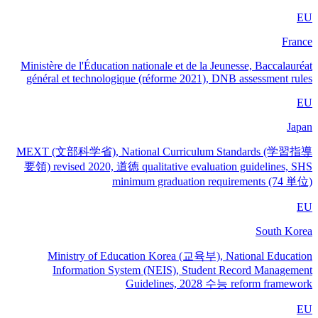
EU
France
Ministère de l'Éducation nationale et de la Jeunesse, Baccalauréat
général et technologique (réforme 2021), DNB assessment rules
EU
Japan
MEXT (文部科学省), National Curriculum Standards (学習指導
要領) revised 2020, 道徳 qualitative evaluation guidelines, SHS
minimum graduation requirements (74 単位)
EU
South Korea
Ministry of Education Korea (교육부), National Education
Information System (NEIS), Student Record Management
Guidelines, 2028 수능 reform framework
EU