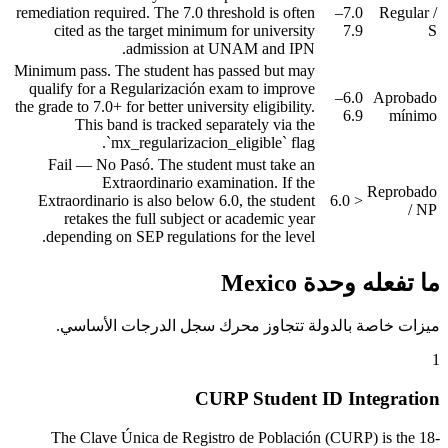
remediation required. The 7.0 threshold is often
7.0–
Regular /
cited as the target minimum for university
7.9
S
admission at UNAM and IPN.
Minimum pass. The student has passed but may
qualify for a Regularización exam to improve
6.0–
Aprobado
the grade to 7.0+ for better university eligibility.
6.9
mínimo
This band is tracked separately via the
`mx_regularizacion_eligible` flag.
Fail — No Pasó. The student must take an
Extraordinario examination. If the
Reprobado
Extraordinario is also below 6.0, the student
< 6.0
/ NP
retakes the full subject or academic year
depending on SEP regulations for the level.
ما تفعله وحدة Mexico
ميزات خاصة بالدولة تتجاوز محرك سجل الدرجات الأساسي.
1
CURP Student ID Integration
The Clave Única de Registro de Población (CURP) is the 18-