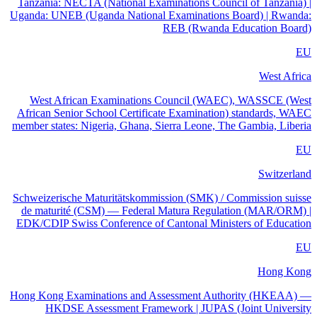
Tanzania: NECTA (National Examinations Council of Tanzania) |
Uganda: UNEB (Uganda National Examinations Board) | Rwanda:
REB (Rwanda Education Board)
EU
West Africa
West African Examinations Council (WAEC), WASSCE (West
African Senior School Certificate Examination) standards, WAEC
member states: Nigeria, Ghana, Sierra Leone, The Gambia, Liberia
EU
Switzerland
Schweizerische Maturitätskommission (SMK) / Commission suisse
de maturité (CSM) — Federal Matura Regulation (MAR/ORM) |
EDK/CDIP Swiss Conference of Cantonal Ministers of Education
EU
Hong Kong
Hong Kong Examinations and Assessment Authority (HKEAA) —
HKDSE Assessment Framework | JUPAS (Joint University