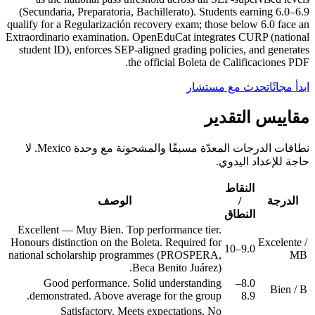
(Secundaria, Preparatoria, Bachillerato). Students earning 6.0–6.9
qualify for a Regularización recovery exam; those below 6.0 face an
Extraordinario examination. OpenEduCat integrates CURP (national
student ID), enforces SEP-aligned grading policies, and generates
the official Boleta de Calificaciones PDF.
ابدأ مجانًا
تحدث مع مستشار
مقاييس التقدير
نطاقات الدرجات المعدّة مسبقًا والمشحونة مع وحدة Mexico. لا
حاجة للإعداد اليدوي.
النقاط
الدرجة
/
الوصف
النطاق
Excellent — Muy Bien. Top performance tier.
Honours distinction on the Boleta. Required for
Excelente /
9.0–10
national scholarship programmes (PROSPERA,
MB
Beca Benito Juárez).
Good performance. Solid understanding
8.0–
Bien / B
demonstrated. Above average for the group.
8.9
Satisfactory. Meets expectations. No