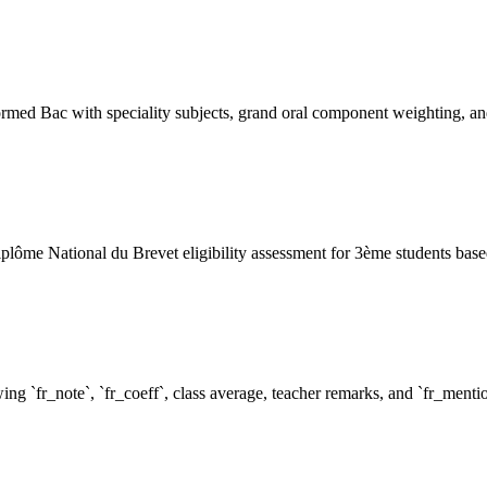
ormed Bac with speciality subjects, grand oral component weighting, and
lôme National du Brevet eligibility assessment for 3ème students bas
ing `fr_note`, `fr_coeff`, class average, teacher remarks, and `fr_mentio