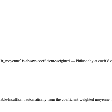
he `fr_moyenne` is always coefficient-weighted — Philosophy at coeff 8 
able/Insuffisant automatically from the coefficient-weighted moyenne.