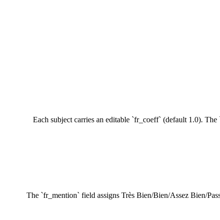
Each subject carries an editable `fr_coeff` (default 1.0). T
The `fr_mention` field assigns Très Bien/Bien/Assez Bien/Pass