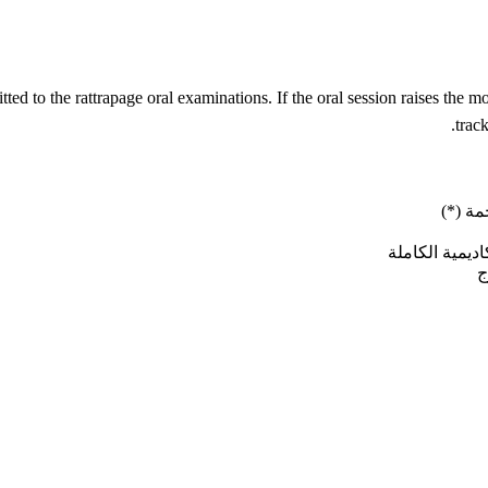
ted to the rattrapage oral examinations. If the oral session raises the
trac
مة (*)
يمية الكاملة
ج