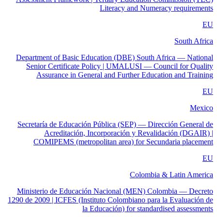
Literacy and Numeracy requirements
EU
South Africa
Department of Basic Education (DBE) South Africa — National
Senior Certificate Policy | UMALUSI — Council for Quality
Assurance in General and Further Education and Training
EU
Mexico
Secretaría de Educación Pública (SEP) — Dirección General de
Acreditación, Incorporación y Revalidación (DGAIR) |
COMIPEMS (metropolitan area) for Secundaria placement
EU
Colombia & Latin America
Ministerio de Educación Nacional (MEN) Colombia — Decreto
1290 de 2009 | ICFES (Instituto Colombiano para la Evaluación de
la Educación) for standardised assessments