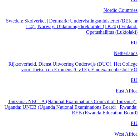
Nordic Countries
Sweden: Skolverket | Denmark: Undervisningsministeriet (BEK nr
114) | Norway: Utdanningsdirektoratet (LK20) | Finland:
Opetushallitus (Lukiolaki)
EU
Netherlands
Rijksoverheid, Dienst Uitvoering Onderwijs (DUO), Het College
voor Toetsen en Examens (CvTE), Eindexamenbesluit VO
EU
East Africa
Tanzania: NECTA (National Examinations Council of Tanzania) |
Uganda: UNEB (Uganda National Examinations Board) | Rwanda:
REB (Rwanda Education Board)
EU
West Africa