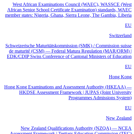
West African Examinations Council (WAEC), WASSCE (West
African Senior School Certificate Examination) standards, WAEC
member states: Nigeria, Ghana, Sierra Leone, The Gambia, Liberia
EU
Switzerland
Schweizerische Maturitätskommission (SMK) / Commission suisse
de maturité (CSM) — Federal Matura Regulation (MAR/ORM) |
EDK/CDIP Swiss Conference of Cantonal Ministers of Education
EU
Hong Kong
Hong Kong Examinations and Assessment Authority (HKEAA) —
HKDSE Assessment Framework | JUPAS (Joint University
Programmes Admissions System)
EU
New Zealand
New Zealand Qualifications Authority (NZQA) — NCEA
Assessment Framework | Tertiary Education Commission (TEC)