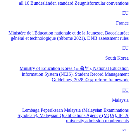
all 16 Bundesländer, standard Zeugnisformular conventions
EU
France
Ministère de l'Éducation nationale et de la Jeunesse, Baccalauréat
général et technologique (réforme 2021), DNB assessment rules
EU
South Korea
Ministry of Education Korea (교육부), National Education
Information System (NEIS), Student Record Management
Guidelines, 2028 수능 reform framework
EU
Malaysia
Lembaga Peperiksaan Malaysia (Malaysian Examinations
Syndicate), Malaysian Qualifications Agency (MQA), IPTA
university admission requirements
EU