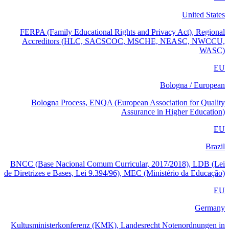
United States
FERPA (Family Educational Rights and Privacy Act), Regional
Accreditors (HLC, SACSCOC, MSCHE, NEASC, NWCCU,
WASC)
EU
Bologna / European
Bologna Process, ENQA (European Association for Quality
Assurance in Higher Education)
EU
Brazil
BNCC (Base Nacional Comum Curricular, 2017/2018), LDB (Lei
de Diretrizes e Bases, Lei 9.394/96), MEC (Ministério da Educação)
EU
Germany
Kultusministerkonferenz (KMK), Landesrecht Notenordnungen in