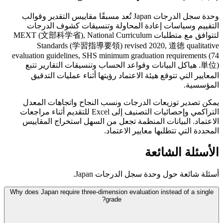
وحدة سجل الدرجات Japan تُعد مسبقًا مقاييس التقدير وقوالب
التقييم وسياسات إعادة المحاولة وتنسيقات كشوف الدرجات
لتتوافق مع متطلبات MEXT (文部科学省), National Curriculum
Standards (学習指導要領) revised 2020, 道徳 qualitative
evaluation guidelines, SHS minimum graduation requirements (74
単位). هياكل البيانات وقواعد الحساب وتنسيقات التقارير تتبع
المعايير التي تتوقع هيئة الاعتماد رؤيتها أثناء عمليات التدقيق
المؤسسية.
يمكن تصدير توزيعات الدرجات ونسب النجاح واتجاهات المعدل
التراكمي وإحصائيات التصنيف إلى Excel للتقديم أثناء مراجعات
الاعتماد. البيانات المنظمة تجعل من السهل استخراج المقاييس
المحددة التي تتطلبها معايير الاعتماد.
الأسئلة الشائعة
أسئلة شائعة حول وحدة سجل الدرجات Japan.
Why does Japan require three-dimension evaluation instead of a single
grade?