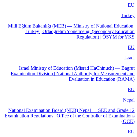
EU
Turkey
Milli Eğitim Bakanlığı (MEB) — Ministry of National Education,
Turkey | Ortaöğretim Yönetmeliği (Secondary Education
Regulation) | ÖSYM for YKS
EU
Israel
Israel Ministry of Education (Misrad HaChinuch) — Bagrut
Examination Division | National Authority for Measurement and
Evaluation in Education (RAMA)
EU
Nepal
National Examination Board (NEB) Nepal — SEE and Grade 12
Examination Regulations | Office of the Controller of Examinations
(OCE)
EU