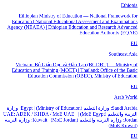
Ethiopia
Ethiopian Ministry of Education — National Framework for
Education | National Educational Assessment and Examinations
Agency (NEAEA) | Ethiopian Education and Research Advanced
Education Authority (EQAE)
EU
Southeast Asia
Vietnam: Bộ Giáo Dục và Đào Tạo (BGDĐT) — Ministry of
Education and Training (MOET) | Thailand: Office of the Basic
Education Commission (OBEC), Ministry of Education
EU
Arab World
Saudi Arabia: وزارة التعليم (Ministry of Education) | Egypt: وزارة
التربية والتعليم (MoE Egypt) | UAE: ADEK / KHDA / MoE UAE |
Jordan: وزارة التربية والتعليم (MoE Jordan) | Kuwait: وزارة التربية
(MoE Kuwait)
EU