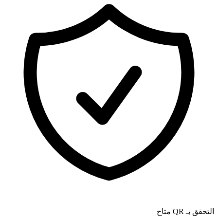
التحقق بـ QR متاح