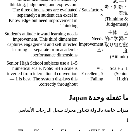
○ — 思
thinking, judgement, and expression.
考・判断・
The three dimensions are evaluated
Satisfactory /
表現
separately; a student can excel in
○
(Thinking &
Knowledge but need improvement in
Judgement)
Thinking.
△ — 主体
Student's attitude toward learning needs
的に学習に
Needs
improvement. This third dimension
Improvement
captures engagement and self-directed
取り組む態
learning — separate from academic
/ △
度
performance dimensions.
(Attitude)
Senior High School subjects use a 1–5
numerical scale. Note: SHS scale is
1 =
1–5 Scale
inverted from international convention
Excellent, 5
(Senior
— 1 is best. The system displays this
= Failing
High)
correctly throughout.
ما تفعله وحدة Japan
ميزات خاصة بالدولة تتجاوز محرك سجل الدرجات الأساسي.
1