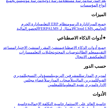
بعد المدرسة
مدرسة مستقلة
مدرسة دولية
مدرسة مونتيسوري
جميع
أنواع المؤسسات
الميزات
جميع الميزات
إدارة الرسوم
نظام ERP التعليمي
إدارة الحرم
الجامعي
Cloud LMS
الامتثال لـ FERPA
LMS
الحضور
المالية
✦
أدوات الذكاء الاصطناعي
جميع أدوات الذكاء الاصطناعي
منشئ المقررات
منشئ الاختبارات
مساعد
التقييم
معلم الطالب
توصيات المحتوى
تحليلات التعلم
مسارات
التعلم
كشف الانتحال
حسب الدور
لمديري المدارس
للمشرفين التربويين
لمسؤولي التسجيل
لمديري
القبول
للمديرين الماليين
لأصحاب المدارس
لأعضاء مجلس
الإدارة
لمديري تقنية المعلومات
للمعلمين
الأدوات
حاسبة العائد على الاستثمار
حاسبة التكلفة الإجمالية
حاسبة