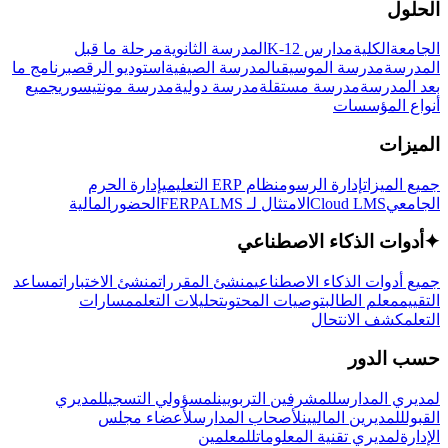
الحلول
الجامعة
الكلية
مدارس K-12
المدرسة الثانوية
مرحلة ما قبل
المدرسة
مدرسة الموسيقى
المدرسة الصيفية
استوديو الرقص
برنامج ما
بعد المدرسة
مدرسة مستقلة
مدرسة دولية
مدرسة مونتيسوري
جميع
أنواع المؤسسات
الميزات
جميع الميزات
إدارة الرسوم
نظام ERP التعليمي
إدارة الحرم
الجامعي
Cloud LMS
الامتثال لـ FERPA
LMS
الحضور
المالية
✦
أدوات الذكاء الاصطناعي
جميع أدوات الذكاء الاصطناعي
منشئ المقررات
منشئ الاختبارات
مساعد
التقييم
معلم الطالب
توصيات المحتوى
تحليلات التعلم
مسارات
التعلم
كشف الانتحال
حسب الدور
لمديري المدارس
للمشرفين التربويين
لمسؤولي التسجيل
لمديري
القبول
للمديرين الماليين
لأصحاب المدارس
لأعضاء مجلس
الإدارة
لمديري تقنية المعلومات
للمعلمين