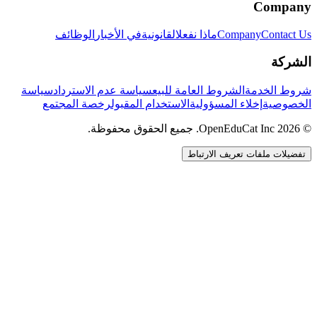
Company
Contact Us
Company
ماذا نفعل
القانونية
في الأخبار
الوظائف
الشركة
شروط الخدمة
الشروط العامة للبيع
سياسة عدم الاسترداد
سياسة
الخصوصية
إخلاء المسؤولية
الاستخدام المقبول
رخصة المجتمع
© 2026 OpenEduCat Inc. جميع الحقوق محفوظة.
تفضيلات ملفات تعريف الارتباط
اتصال سريع
صوت · أخبرنا باحتياجاتك
WhatsApp
راسلنا مباشرة