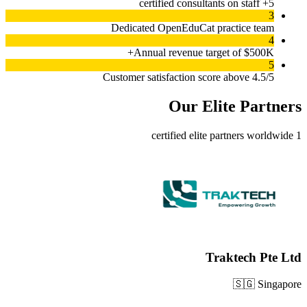
5+ certified consultants on staff
3
Dedicated OpenEduCat practice team
4
Annual revenue target of $500K+
5
Customer satisfaction score above 4.5/5
Our
Elite Partner
s
elite partner
s worldwide
certified
1
Traktech Pte Ltd
🇸🇬
Singapore