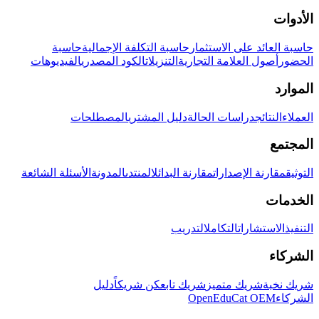
الأدوات
حاسبة العائد على الاستثمار
حاسبة التكلفة الإجمالية
حاسبة
الحضور
أصول العلامة التجارية
التنزيلات
الكود المصدري
الفيديوهات
الموارد
العملاء
النتائج
دراسات الحالة
دليل المشتري
المصطلحات
المجتمع
التوثيق
مقارنة الإصدارات
مقارنة البدائل
المنتدى
المدونة
الأسئلة الشائعة
الخدمات
التنفيذ
الاستشارات
التكامل
التدريب
الشركاء
شريك نخبة
شريك متميز
شريك تابع
كن شريكاً
دليل
الشركاء
OpenEduCat OEM