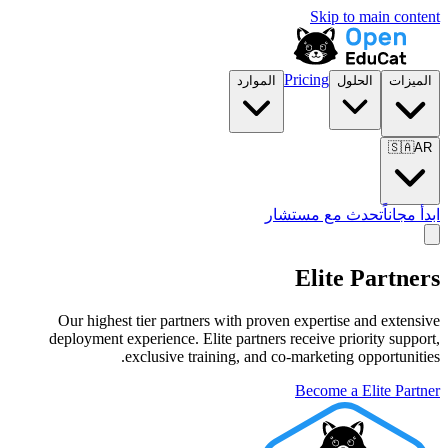
Skip to main content
Pricing
الميزات
الحلول
الموارد
🇸🇦
AR
ابدأ مجاناً
تحدث مع مستشار
Elite Partner
s
Our highest tier partners with proven expertise and extensive
deployment experience. Elite partners receive priority support,
exclusive training, and co-marketing opportunities.
Become a
Elite Partner