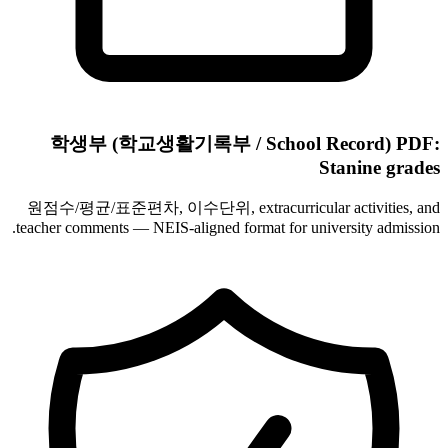
학생부 (학교생활기록부 / School Record) PDF:
Stanine grades
원점수/평균/표준편차, 이수단위, extracurricular activities, and
teacher comments — NEIS-aligned format for university admission.