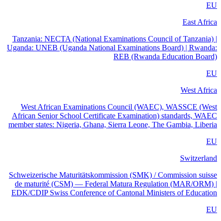
EU
East Africa
Tanzania: NECTA (National Examinations Council of Tanzania) |
Uganda: UNEB (Uganda National Examinations Board) | Rwanda:
REB (Rwanda Education Board)
EU
West Africa
West African Examinations Council (WAEC), WASSCE (West
African Senior School Certificate Examination) standards, WAEC
member states: Nigeria, Ghana, Sierra Leone, The Gambia, Liberia
EU
Switzerland
Schweizerische Maturitätskommission (SMK) / Commission suisse
de maturité (CSM) — Federal Matura Regulation (MAR/ORM) |
EDK/CDIP Swiss Conference of Cantonal Ministers of Education
EU