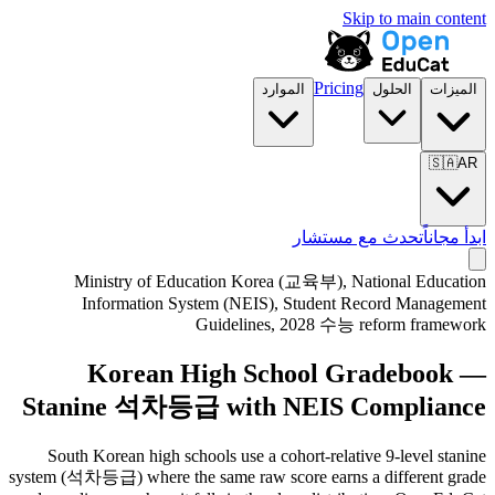
Skip to main content
Pricing
الميزات
الحلول
الموارد
🇸🇦
AR
ابدأ مجاناً
تحدث مع مستشار
Ministry of Education Korea (교육부), National Education
Information System (NEIS), Student Record Management
Guidelines, 2028 수능 reform framework
Korean High School Gradebook —
Stanine 석차등급 with NEIS Compliance
South Korean high schools use a cohort-relative 9-level stanine
system (석차등급) where the same raw score earns a different grade