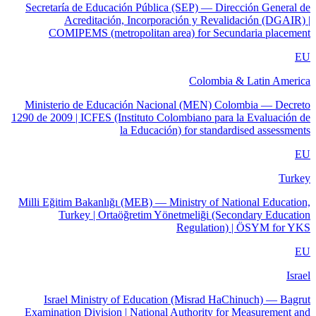
Secretaría de Educación Pública (SEP) — Dirección General de
Acreditación, Incorporación y Revalidación (DGAIR) |
COMIPEMS (metropolitan area) for Secundaria placement
EU
Colombia & Latin America
Ministerio de Educación Nacional (MEN) Colombia — Decreto
1290 de 2009 | ICFES (Instituto Colombiano para la Evaluación de
la Educación) for standardised assessments
EU
Turkey
Milli Eğitim Bakanlığı (MEB) — Ministry of National Education,
Turkey | Ortaöğretim Yönetmeliği (Secondary Education
Regulation) | ÖSYM for YKS
EU
Israel
Israel Ministry of Education (Misrad HaChinuch) — Bagrut
Examination Division | National Authority for Measurement and