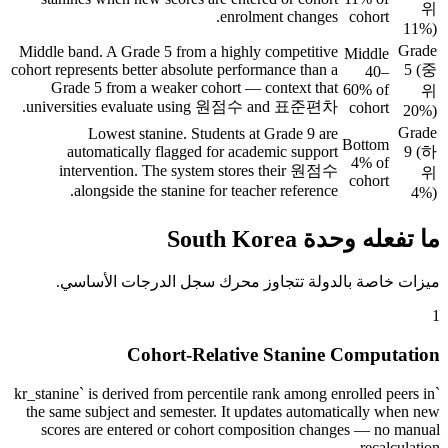
위
enrolment changes.
cohort
11%)
Grade
Middle band. A Grade 5 from a highly competitive
Middle
cohort represents better absolute performance than a
5 (중
40–
Grade 5 from a weaker cohort — context that
60% of
위
universities evaluate using 원점수 and 표준편차.
cohort
20%)
Grade
Lowest stanine. Students at Grade 9 are
Bottom
automatically flagged for academic support
9 (하
4% of
intervention. The system stores their 원점수
위
cohort
alongside the stanine for teacher reference.
4%)
ما تفعله وحدة South Korea
ميزات خاصة بالدولة تتجاوز محرك سجل الدرجات الأساسي.
1
Cohort-Relative Stanine Computation
`kr_stanine` is derived from percentile rank among enrolled peers in
the same subject and semester. It updates automatically when new
scores are entered or cohort composition changes — no manual
recalculation.