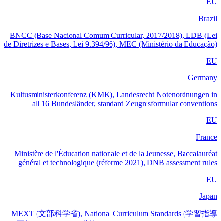
EU
Brazil
BNCC (Base Nacional Comum Curricular, 2017/2018), LDB (Lei
de Diretrizes e Bases, Lei 9.394/96), MEC (Ministério da Educação)
EU
Germany
Kultusministerkonferenz (KMK), Landesrecht Notenordnungen in
all 16 Bundesländer, standard Zeugnisformular conventions
EU
France
Ministère de l'Éducation nationale et de la Jeunesse, Baccalauréat
général et technologique (réforme 2021), DNB assessment rules
EU
Japan
MEXT (文部科学省), National Curriculum Standards (学習指導