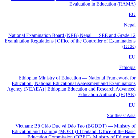
Evaluation in Education (RAMA)
EU
Nepal
National Examination Board (NEB) Nepal — SEE and Grade 12
Examination Regulations | Office of the Controller of Examinations
(OCE)
EU
Ethiopia
Ethiopian Ministry of Education — National Framework for
Education | National Educational Assessment and Examinations
Agency (NEAEA) | Ethiopian Education and Research Advanced
Education Authority (EQAE)
EU
Southeast Asia
Vietnam: Bộ Giáo Dục và Đào Tạo (BGDĐT) — Ministry of
Education and Training (MOET) | Thailand: Office of the Basic
Education Commission (OBEC), Ministry of Education