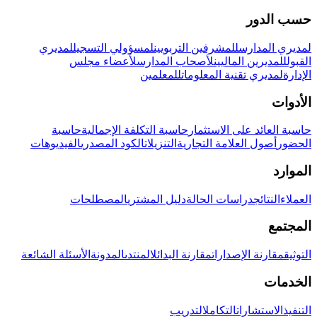
حسب الدور
لمديري المدارس
للمشرفين التربويين
لمسؤولي التسجيل
لمديري
القبول
للمديرين الماليين
لأصحاب المدارس
لأعضاء مجلس
الإدارة
لمديري تقنية المعلومات
للمعلمين
الأدوات
حاسبة العائد على الاستثمار
حاسبة التكلفة الإجمالية
حاسبة
الحضور
أصول العلامة التجارية
التنزيلات
الكود المصدري
الفيديوهات
الموارد
العملاء
النتائج
دراسات الحالة
دليل المشتري
المصطلحات
المجتمع
التوثيق
مقارنة الإصدارات
مقارنة البدائل
المنتدى
المدونة
الأسئلة الشائعة
الخدمات
التنفيذ
الاستشارات
التكامل
التدريب