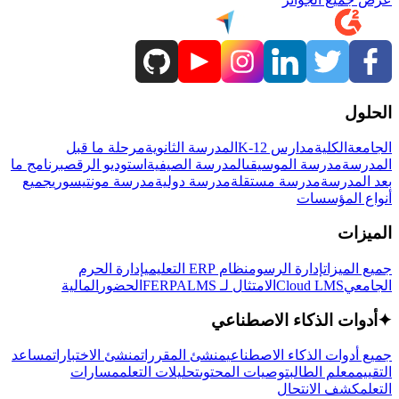
الحلول
الجامعة
الكلية
مدارس K-12
المدرسة الثانوية
مرحلة ما قبل
المدرسة
مدرسة الموسيقى
المدرسة الصيفية
استوديو الرقص
برنامج ما
بعد المدرسة
مدرسة مستقلة
مدرسة دولية
مدرسة مونتيسوري
جميع
أنواع المؤسسات
الميزات
جميع الميزات
إدارة الرسوم
نظام ERP التعليمي
إدارة الحرم
الجامعي
Cloud LMS
الامتثال لـ FERPA
LMS
الحضور
المالية
✦
أدوات الذكاء الاصطناعي
جميع أدوات الذكاء الاصطناعي
منشئ المقررات
منشئ الاختبارات
مساعد
التقييم
معلم الطالب
توصيات المحتوى
تحليلات التعلم
مسارات
التعلم
كشف الانتحال