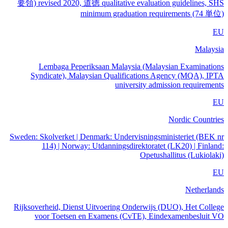
要領) revised 2020, 道徳 qualitative evaluation guidelines, SHS
minimum graduation requirements (74 単位)
EU
Malaysia
Lembaga Peperiksaan Malaysia (Malaysian Examinations
Syndicate), Malaysian Qualifications Agency (MQA), IPTA
university admission requirements
EU
Nordic Countries
Sweden: Skolverket | Denmark: Undervisningsministeriet (BEK nr
114) | Norway: Utdanningsdirektoratet (LK20) | Finland:
Opetushallitus (Lukiolaki)
EU
Netherlands
Rijksoverheid, Dienst Uitvoering Onderwijs (DUO), Het College
voor Toetsen en Examens (CvTE), Eindexamenbesluit VO