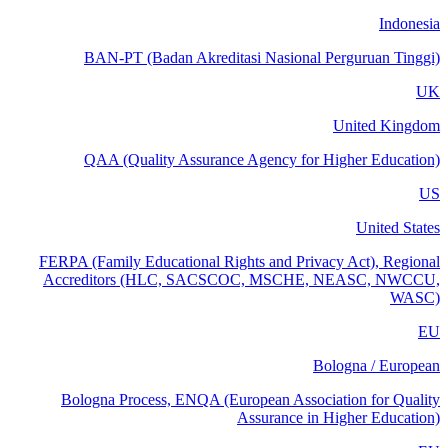
Indonesia
BAN-PT (Badan Akreditasi Nasional Perguruan Tinggi)
UK
United Kingdom
QAA (Quality Assurance Agency for Higher Education)
US
United States
FERPA (Family Educational Rights and Privacy Act), Regional
Accreditors (HLC, SACSCOC, MSCHE, NEASC, NWCCU,
WASC)
EU
Bologna / European
Bologna Process, ENQA (European Association for Quality
Assurance in Higher Education)