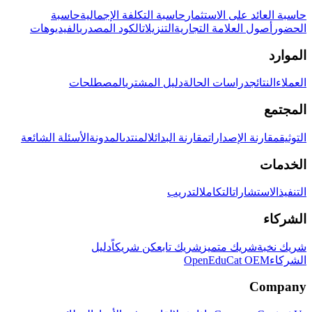
حاسبة العائد على الاستثمار
حاسبة التكلفة الإجمالية
حاسبة
الحضور
أصول العلامة التجارية
التنزيلات
الكود المصدري
الفيديوهات
الموارد
العملاء
النتائج
دراسات الحالة
دليل المشتري
المصطلحات
المجتمع
التوثيق
مقارنة الإصدارات
مقارنة البدائل
المنتدى
المدونة
الأسئلة الشائعة
الخدمات
التنفيذ
الاستشارات
التكامل
التدريب
الشركاء
شريك نخبة
شريك متميز
شريك تابع
كن شريكاً
دليل
الشركاء
OpenEduCat OEM
Company