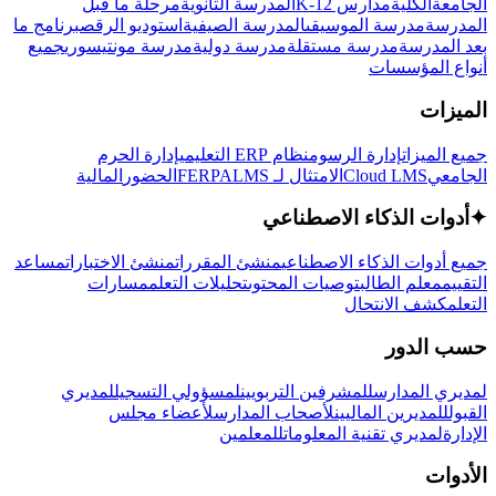
الجامعة
الكلية
مدارس K-12
المدرسة الثانوية
مرحلة ما قبل
المدرسة
مدرسة الموسيقى
المدرسة الصيفية
استوديو الرقص
برنامج ما
بعد المدرسة
مدرسة مستقلة
مدرسة دولية
مدرسة مونتيسوري
جميع
أنواع المؤسسات
الميزات
جميع الميزات
إدارة الرسوم
نظام ERP التعليمي
إدارة الحرم
الجامعي
Cloud LMS
الامتثال لـ FERPA
LMS
الحضور
المالية
✦
أدوات الذكاء الاصطناعي
جميع أدوات الذكاء الاصطناعي
منشئ المقررات
منشئ الاختبارات
مساعد
التقييم
معلم الطالب
توصيات المحتوى
تحليلات التعلم
مسارات
التعلم
كشف الانتحال
حسب الدور
لمديري المدارس
للمشرفين التربويين
لمسؤولي التسجيل
لمديري
القبول
للمديرين الماليين
لأصحاب المدارس
لأعضاء مجلس
الإدارة
لمديري تقنية المعلومات
للمعلمين
الأدوات