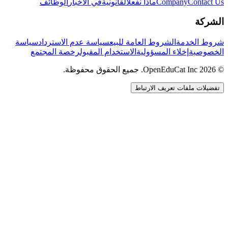
Contact Us
Company
ماذا نفعل
القانونية
في الأخبار
الوظائف
الشركة
شروط الخدمة
الشروط العامة للبيع
سياسة عدم الاسترداد
سياسة
الخصوصية
إخلاء المسؤولية
الاستخدام المقبول
رخصة المجتمع
© 2026 OpenEduCat Inc. جميع الحقوق محفوظة.
تفضيلات ملفات تعريف الارتباط
اتصال سريع
صوت · أخبرنا باحتياجاتك
WhatsApp
راسلنا مباشرة
الدردشة المباشرة