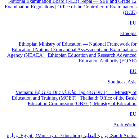
National Examination Board (NEB) Nepal — SEE and Grade 12
Examination Regulations | Office of the Controller of Examinations
(OCE)
EU
Ethiopia
Ethiopian Ministry of Education — National Framework for
Education | National Educational Assessment and Examinations
Agency (NEAEA) | Ethiopian Education and Research Advanced
Education Authority (EQAE)
EU
Southeast Asia
Vietnam: Bộ Giáo Dục và Đào Tạo (BGDĐT) — Ministry of
Education and Training (MOET) | Thailand: Office of the Basic
Education Commission (OBEC), Ministry of Education
EU
Arab World
Saudi Arabia: وزارة التعليم (Ministry of Education) | Egypt: وزارة