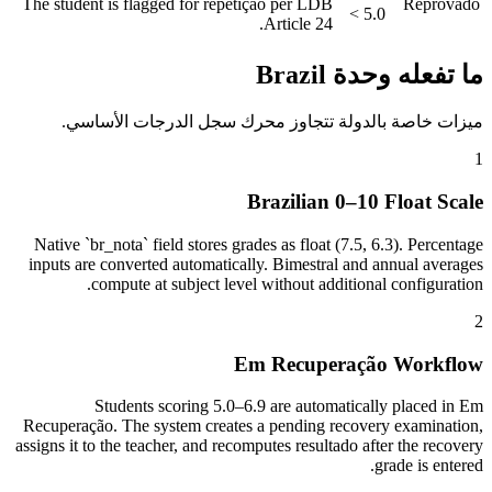
The student is flagged for repetição per LDB
Reprovado
< 5.0
Article 24.
ما تفعله وحدة Brazil
ميزات خاصة بالدولة تتجاوز محرك سجل الدرجات الأساسي.
1
Brazilian 0–10 Float Scale
Native `br_nota` field stores grades as float (7.5, 6.3). Percentage
inputs are converted automatically. Bimestral and annual averages
compute at subject level without additional configuration.
2
Em Recuperação Workflow
Students scoring 5.0–6.9 are automatically placed in Em
Recuperação. The system creates a pending recovery examination,
assigns it to the teacher, and recomputes resultado after the recovery
grade is entered.