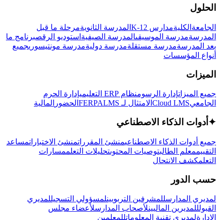
الحلول
الجامعة
الكلية
مدارس K-12
المدرسة الثانوية
مرحلة ما قبل
المدرسة
مدرسة الموسيقى
المدرسة الصيفية
استوديو الرقص
برنامج ما
بعد المدرسة
مدرسة مستقلة
مدرسة دولية
مدرسة مونتيسوري
جميع
أنواع المؤسسات
الميزات
جميع الميزات
إدارة الرسوم
نظام ERP التعليمي
إدارة الحرم
الجامعي
Cloud LMS
الامتثال لـ FERPA
LMS
الحضور
المالية
✦
أدوات الذكاء الاصطناعي
جميع أدوات الذكاء الاصطناعي
منشئ المقررات
منشئ الاختبارات
مساعد
التقييم
معلم الطالب
توصيات المحتوى
تحليلات التعلم
مسارات
التعلم
كشف الانتحال
حسب الدور
لمديري المدارس
للمشرفين التربويين
لمسؤولي التسجيل
لمديري
القبول
للمديرين الماليين
لأصحاب المدارس
لأعضاء مجلس
الإدارة
لمديري تقنية المعلومات
للمعلمين