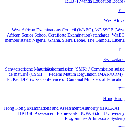
REB (Rwanda Education Board)
EU
West Africa
West African Examinations Council (WAEC), WASSCE (West
African Senior School Certificate Examination) standards, WAEC
member states: Nigeria, Ghana, Sierra Leone, The Gambia, Liberia
EU
Switzerland
Schweizerische Maturitätskommission (SMK) / Commission suisse
de maturité (CSM) — Federal Matura Regulation (MAR/ORM) |
EDK/CDIP Swiss Conference of Cantonal Ministers of Education
EU
Hong Kong
Hong Kong Examinations and Assessment Authority (HKEAA) —
HKDSE Assessment Framework | JUPAS (Joint University
Programmes Admissions System)