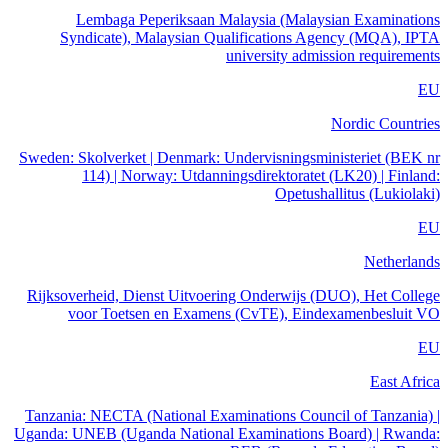
Lembaga Peperiksaan Malaysia (Malaysian Examinations
Syndicate), Malaysian Qualifications Agency (MQA), IPTA
university admission requirements
EU
Nordic Countries
Sweden: Skolverket | Denmark: Undervisningsministeriet (BEK nr
114) | Norway: Utdanningsdirektoratet (LK20) | Finland:
Opetushallitus (Lukiolaki)
EU
Netherlands
Rijksoverheid, Dienst Uitvoering Onderwijs (DUO), Het College
voor Toetsen en Examens (CvTE), Eindexamenbesluit VO
EU
East Africa
Tanzania: NECTA (National Examinations Council of Tanzania) |
Uganda: UNEB (Uganda National Examinations Board) | Rwanda: