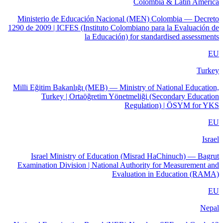
Colombia & Latin America
Ministerio de Educación Nacional (MEN) Colombia — Decreto
1290 de 2009 | ICFES (Instituto Colombiano para la Evaluación de
la Educación) for standardised assessments
EU
Turkey
Milli Eğitim Bakanlığı (MEB) — Ministry of National Education,
Turkey | Ortaöğretim Yönetmeliği (Secondary Education
Regulation) | ÖSYM for YKS
EU
Israel
Israel Ministry of Education (Misrad HaChinuch) — Bagrut
Examination Division | National Authority for Measurement and
Evaluation in Education (RAMA)
EU
Nepal