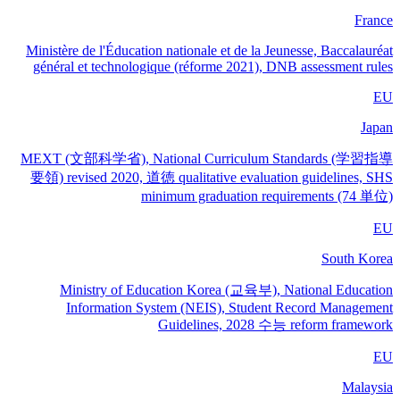
France
Ministère de l'Éducation nationale et de la Jeunesse, Baccalauréat
général et technologique (réforme 2021), DNB assessment rules
EU
Japan
MEXT (文部科学省), National Curriculum Standards (学習指導
要領) revised 2020, 道徳 qualitative evaluation guidelines, SHS
minimum graduation requirements (74 単位)
EU
South Korea
Ministry of Education Korea (교육부), National Education
Information System (NEIS), Student Record Management
Guidelines, 2028 수능 reform framework
EU
Malaysia