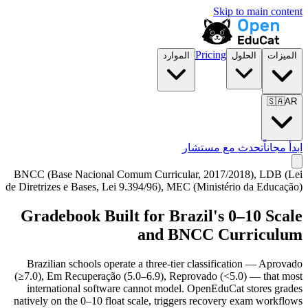
Skip to main content
Pricing
الميزات
الحلول
الموارد
🇸🇦
AR
ابدأ مجاناً
تحدث مع مستشار
BNCC (Base Nacional Comum Curricular, 2017/2018), LDB (Lei
de Diretrizes e Bases, Lei 9.394/96), MEC (Ministério da Educação)
Gradebook Built for Brazil's 0–10 Scale
and BNCC Curriculum
Brazilian schools operate a three-tier classification — Aprovado
(≥7.0), Em Recuperação (5.0–6.9), Reprovado (<5.0) — that most
international software cannot model. OpenEduCat stores grades
natively on the 0–10 float scale, triggers recovery exam workflows