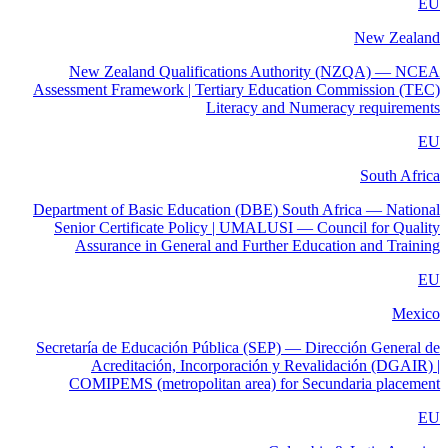
EU
New Zealand
New Zealand Qualifications Authority (NZQA) — NCEA
Assessment Framework | Tertiary Education Commission (TEC)
Literacy and Numeracy requirements
EU
South Africa
Department of Basic Education (DBE) South Africa — National
Senior Certificate Policy | UMALUSI — Council for Quality
Assurance in General and Further Education and Training
EU
Mexico
Secretaría de Educación Pública (SEP) — Dirección General de
Acreditación, Incorporación y Revalidación (DGAIR) |
COMIPEMS (metropolitan area) for Secundaria placement
EU