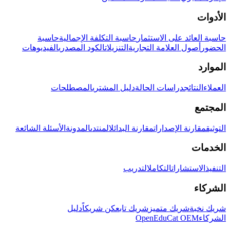
الأدوات
حاسبة العائد على الاستثمار
حاسبة التكلفة الإجمالية
حاسبة
الحضور
أصول العلامة التجارية
التنزيلات
الكود المصدري
الفيديوهات
الموارد
العملاء
النتائج
دراسات الحالة
دليل المشتري
المصطلحات
المجتمع
التوثيق
مقارنة الإصدارات
مقارنة البدائل
المنتدى
المدونة
الأسئلة الشائعة
الخدمات
التنفيذ
الاستشارات
التكامل
التدريب
الشركاء
شريك نخبة
شريك متميز
شريك تابع
كن شريكاً
دليل
الشركاء
OpenEduCat OEM