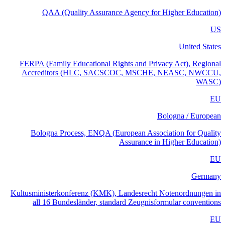
QAA (Quality Assurance Agency for Higher Education)
US
United States
FERPA (Family Educational Rights and Privacy Act), Regional
Accreditors (HLC, SACSCOC, MSCHE, NEASC, NWCCU,
WASC)
EU
Bologna / European
Bologna Process, ENQA (European Association for Quality
Assurance in Higher Education)
EU
Germany
Kultusministerkonferenz (KMK), Landesrecht Notenordnungen in
all 16 Bundesländer, standard Zeugnisformular conventions
EU