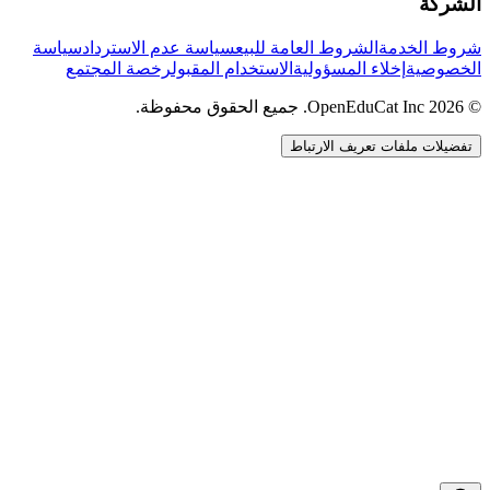
الشركة
شروط الخدمة
الشروط العامة للبيع
سياسة عدم الاسترداد
سياسة
الخصوصية
إخلاء المسؤولية
الاستخدام المقبول
رخصة المجتمع
© 2026 OpenEduCat Inc. جميع الحقوق محفوظة.
تفضيلات ملفات تعريف الارتباط
اتصال سريع
صوت · أخبرنا باحتياجاتك
WhatsApp
راسلنا مباشرة
الدردشة المباشرة
تحدث مع فريقنا