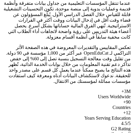
عندما تنتقل المؤسسات التعليمية من جداول بيانات متفرقة وأنظمة
قديمة وعمليات يدوية إلى منصة موحدة، تكون التحسينات التشغيلية
قابلة للقياس خلال الفصل الدراسي الأول. يُبلّغ المسؤولون عن
قضاء وقت أقل في إدخال البيانات ووقت أكثر في القرارات
الاستراتيجية. تُنهي الفرق المالية حساباتها بشكل أسرع. يحصل
أعضاء هيئة التدريس على رؤية واضحة لاتجاهات أداء الطلاب التي
كانت مخفية سابقاً في أنظمة أقسام معزولة.
تعكس المقاييس والتقديرات المعروضة في هذه الصفحة الأثر
التراكمي لـ OpenEduCat عبر أكثر من 1,000 مؤسسة في 90 دولة.
من تقليل وقت معالجة التسجيل بنسبة تصل إلى 60% إلى خفض
تذاكر دعم تقنية المعلومات من خلال بوابات الخدمة الذاتية، تُظهر
هذه النتائج ما يصبح ممكناً عندما يعمل كل قسم على مصدر واحد
للحقيقة. ندعوك لاستكشاف البيانات أدناه ومعرفة كيف استفادت
مؤسسات مماثلة لمؤسستك من الانتقال.
3M+
Users Worldwide
90+
Countries
12+
Years Serving Education
4.5/5
G2 Rating