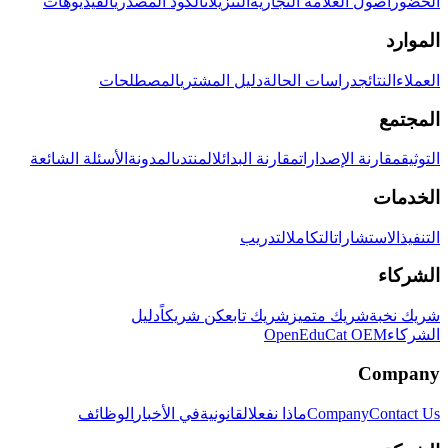
الحضور
أصول العلامة التجارية
التنزيلات
الكود المصدري
الفيديوهات
الموارد
العملاء
النتائج
دراسات الحالة
دليل المشتري
المصطلحات
المجتمع
التوثيق
مقارنة الإصدارات
مقارنة البدائل
المنتدى
المدونة
الأسئلة الشائعة
الخدمات
التنفيذ
الاستشارات
التكامل
التدريب
الشركاء
شريك نخبة
شريك متميز
شريك تابع
كن شريكاً
دليل
الشركاء
OpenEduCat OEM
Company
Contact Us
Company
ماذا نفعل
القانونية
في الأخبار
الوظائف