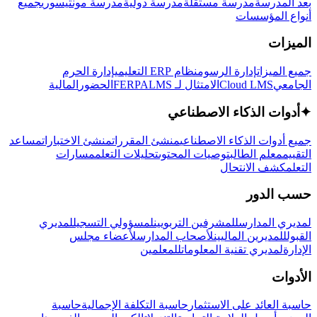
بعد المدرسة
مدرسة مستقلة
مدرسة دولية
مدرسة مونتيسوري
جميع
أنواع المؤسسات
الميزات
جميع الميزات
إدارة الرسوم
نظام ERP التعليمي
إدارة الحرم
الجامعي
Cloud LMS
الامتثال لـ FERPA
LMS
الحضور
المالية
✦
أدوات الذكاء الاصطناعي
جميع أدوات الذكاء الاصطناعي
منشئ المقررات
منشئ الاختبارات
مساعد
التقييم
معلم الطالب
توصيات المحتوى
تحليلات التعلم
مسارات
التعلم
كشف الانتحال
حسب الدور
لمديري المدارس
للمشرفين التربويين
لمسؤولي التسجيل
لمديري
القبول
للمديرين الماليين
لأصحاب المدارس
لأعضاء مجلس
الإدارة
لمديري تقنية المعلومات
للمعلمين
الأدوات
حاسبة العائد على الاستثمار
حاسبة التكلفة الإجمالية
حاسبة