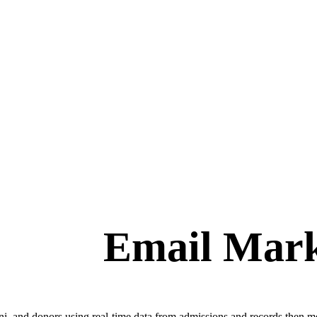
Email Mark
ni, and donors using real-time data from admissions and records then me