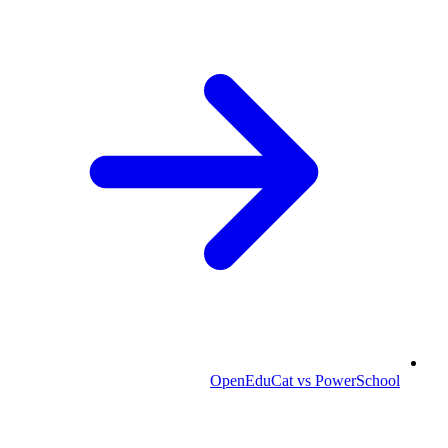
OpenEduCat vs PowerSchool