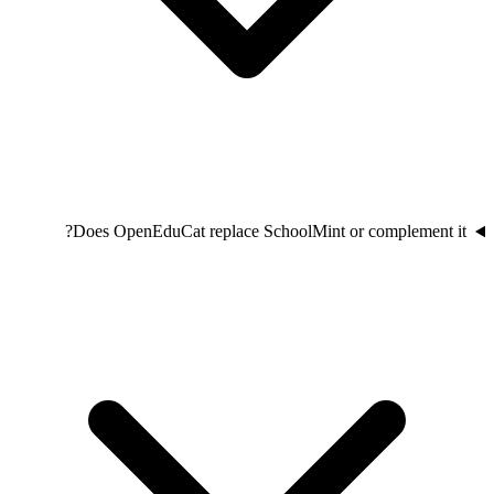
Does OpenEduCat replace SchoolMint or complement it?