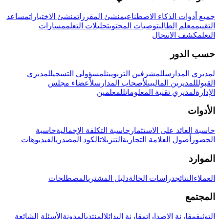
جميع أدوات الذكاء الاصطناعي
منشئ المقررات
منشئ الاختبارات
مساعد
التقييم
معلم الطالب
توصيات المحتوى
تحليلات التعلم
مسارات
التعلم
كشف الانتحال
حسب الدور
لمديري المدارس
للمشرفين التربويين
لمسؤولي التسجيل
لمديري
القبول
للمديرين الماليين
لأصحاب المدارس
لأعضاء مجلس
الإدارة
لمديري تقنية المعلومات
للمعلمين
الأدوات
حاسبة العائد على الاستثمار
حاسبة التكلفة الإجمالية
حاسبة
الحضور
أصول العلامة التجارية
التنزيلات
الكود المصدري
الفيديوهات
الموارد
العملاء
النتائج
دراسات الحالة
دليل المشتري
المصطلحات
المجتمع
التوثيق
مقارنة الإصدارات
مقارنة البدائل
المنتدى
المدونة
الأسئلة الشائعة