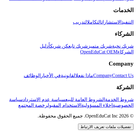
الخدمات
التنفيذ
الاستشارات
التكامل
التدريب
الشركاء
شريك نخبة
شريك متميز
شريك تابع
كن شريكاً
دليل
الشركاء
OpenEduCat OEM
Company
Contact Us
Company
ماذا نفعل
القانونية
في الأخبار
الوظائف
الشركة
شروط الخدمة
الشروط العامة للبيع
سياسة عدم الاسترداد
سياسة
الخصوصية
إخلاء المسؤولية
الاستخدام المقبول
رخصة المجتمع
© 2026 OpenEduCat Inc. جميع الحقوق محفوظة.
تفضيلات ملفات تعريف الارتباط