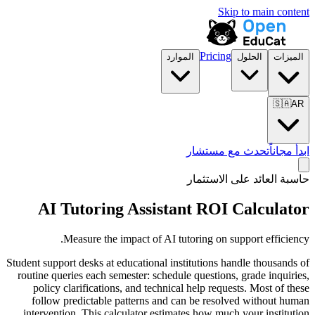
Skip to main content
Pricing
الميزات
الحلول
الموارد
🇸🇦
AR
ابدأ مجاناً
تحدث مع مستشار
حاسبة العائد على الاستثمار
AI Tutoring Assistant ROI Calculator
Measure the impact of AI tutoring on support efficiency.
Student support desks at educational institutions handle thousands of
routine queries each semester: schedule questions, grade inquiries,
policy clarifications, and technical help requests. Most of these
follow predictable patterns and can be resolved without human
intervention. This calculator estimates how much your institution