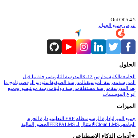
4.5 Out Of 5
عرض جميع الجوائز
الحلول
الجامعة
الكلية
مدارس K-12
المدرسة الثانوية
مرحلة ما قبل
المدرسة
مدرسة الموسيقى
المدرسة الصيفية
استوديو الرقص
برنامج ما
بعد المدرسة
مدرسة مستقلة
مدرسة دولية
مدرسة مونتيسوري
جميع
أنواع المؤسسات
الميزات
جميع الميزات
إدارة الرسوم
نظام ERP التعليمي
إدارة الحرم
الجامعي
Cloud LMS
الامتثال لـ FERPA
LMS
الحضور
المالية
✦
أدوات الذكاء الاصطناعي