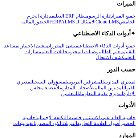
الميزات
جميع الميزات
إدارة الرسوم
نظام ERP التعليمي
إدارة الحرم
الجامعي
Cloud LMS
الامتثال لـ FERPA
LMS
الحضور
المالية
✦
أدوات الذكاء الاصطناعي
جميع أدوات الذكاء الاصطناعي
منشئ المقررات
منشئ الاختبارات
مساعد
التقييم
معلم الطالب
توصيات المحتوى
تحليلات التعلم
مسارات
التعلم
كشف الانتحال
حسب الدور
لمديري المدارس
للمشرفين التربويين
لمسؤولي التسجيل
لمديري
القبول
للمديرين الماليين
لأصحاب المدارس
لأعضاء مجلس
الإدارة
لمديري تقنية المعلومات
للمعلمين
الأدوات
حاسبة العائد على الاستثمار
حاسبة التكلفة الإجمالية
حاسبة
الحضور
أصول العلامة التجارية
التنزيلات
الكود المصدري
الفيديوهات
الموارد