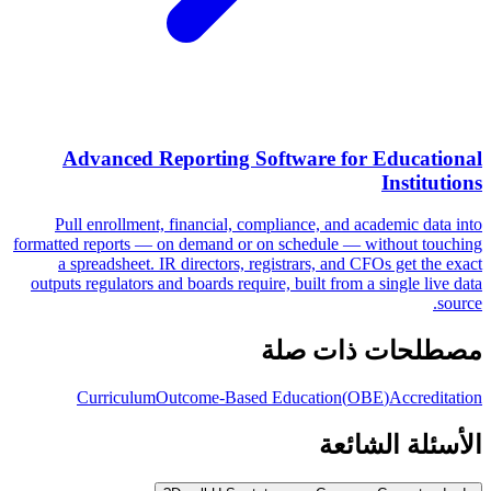
Advanced Reporting Software for Educational
Institutions
Pull enrollment, financial, compliance, and academic data into
formatted reports — on demand or on schedule — without touching
a spreadsheet. IR directors, registrars, and CFOs get the exact
outputs regulators and boards require, built from a single live data
source.
مصطلحات ذات صلة
Curriculum
Outcome-Based Education
(
OBE
)
Accreditation
الأسئلة الشائعة