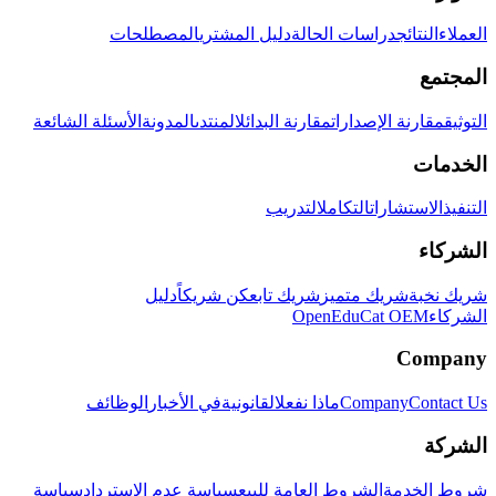
العملاء
النتائج
دراسات الحالة
دليل المشتري
المصطلحات
المجتمع
التوثيق
مقارنة الإصدارات
مقارنة البدائل
المنتدى
المدونة
الأسئلة الشائعة
الخدمات
التنفيذ
الاستشارات
التكامل
التدريب
الشركاء
شريك نخبة
شريك متميز
شريك تابع
كن شريكاً
دليل
الشركاء
OpenEduCat OEM
Company
Contact Us
Company
ماذا نفعل
القانونية
في الأخبار
الوظائف
الشركة
شروط الخدمة
الشروط العامة للبيع
سياسة عدم الاسترداد
سياسة