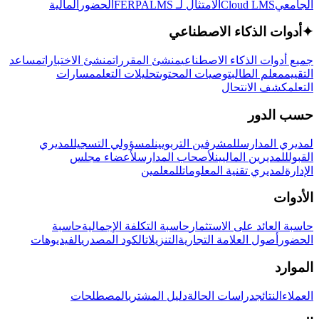
الجامعي
Cloud LMS
الامتثال لـ FERPA
LMS
الحضور
المالية
✦
أدوات الذكاء الاصطناعي
جميع أدوات الذكاء الاصطناعي
منشئ المقررات
منشئ الاختبارات
مساعد
التقييم
معلم الطالب
توصيات المحتوى
تحليلات التعلم
مسارات
التعلم
كشف الانتحال
حسب الدور
لمديري المدارس
للمشرفين التربويين
لمسؤولي التسجيل
لمديري
القبول
للمديرين الماليين
لأصحاب المدارس
لأعضاء مجلس
الإدارة
لمديري تقنية المعلومات
للمعلمين
الأدوات
حاسبة العائد على الاستثمار
حاسبة التكلفة الإجمالية
حاسبة
الحضور
أصول العلامة التجارية
التنزيلات
الكود المصدري
الفيديوهات
الموارد
العملاء
النتائج
دراسات الحالة
دليل المشتري
المصطلحات