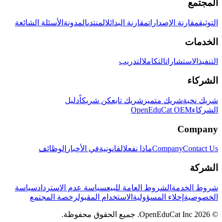
المجتمع
التوثيق
مقارنة الإصدارات
مقارنة البدائل
المنتدى
المدونة
الأسئلة الشائعة
الخدمات
التنفيذ
الاستشارات
التكامل
التدريب
الشركاء
شريك نخبة
شريك متميز
شريك تابع
كن شريكاً
دليل
الشركاء
OpenEduCat OEM
Company
Contact Us
Company
ماذا نفعل
القانونية
في الأخبار
الوظائف
الشركة
شروط الخدمة
الشروط العامة للبيع
سياسة عدم الاسترداد
سياسة
الخصوصية
إخلاء المسؤولية
الاستخدام المقبول
رخصة المجتمع
© 2026 OpenEduCat Inc. جميع الحقوق محفوظة.