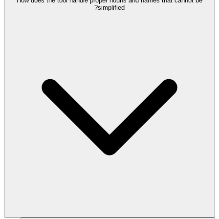
How does the tool handle proper nouns and names that cannot be
simplified?