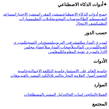
✦
أدوات الذكاء الاصطناعي
جميع أدوات الذكاء الاصطناعي
منشئ المقررات
منشئ الاختبارات
مساعد
التقييم
معلم الطالب
توصيات المحتوى
تحليلات التعلم
مسارات
التعلم
كشف الانتحال
حسب الدور
لمديري المدارس
للمشرفين التربويين
لمسؤولي التسجيل
لمديري
القبول
للمديرين الماليين
لأصحاب المدارس
لأعضاء مجلس
الإدارة
لمديري تقنية المعلومات
للمعلمين
الأدوات
حاسبة العائد على الاستثمار
حاسبة التكلفة الإجمالية
حاسبة
الحضور
أصول العلامة التجارية
التنزيلات
الكود المصدري
الفيديوهات
الموارد
العملاء
النتائج
دراسات الحالة
دليل المشتري
المصطلحات
المجتمع