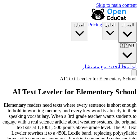
Skip to main content
Pricing
الميزات
الحلول
الموارد
🇸🇦
AR
ابدأ مجاناً
تحدث مع مستشار
AI Text Leveler for
Elementary School
AI Text Leveler for
Elementary School
Elementary readers need texts where every sentence is short enough
to hold in working memory and every key word is already in their
speaking vocabulary. When a 3rd-grade teacher wants students to
engage with a real science article about weather systems, the original
text sits at 1,100L, 500 points above grade level. The AI Text
Leveler rewrites it to a 450L Lexile band, replacing polysyllabic
terms with common synonyms, breaking compound sentences into