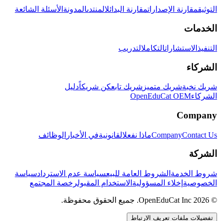
التوثيق
مقارنة الإصدارات
مقارنة البدائل
المنتدى
المدونة
الأسئلة الشائعة
الخدمات
التنفيذ
الاستشارات
التكامل
التدريب
الشركاء
شريك نخبة
شريك متميز
شريك تابع
كن شريكاً
دليل
الشركاء
OpenEduCat OEM
Company
Contact Us
Company
ماذا نفعل
القانونية
في الأخبار
الوظائف
الشركة
شروط الخدمة
الشروط العامة للبيع
سياسة عدم الاسترداد
سياسة
الخصوصية
إخلاء المسؤولية
الاستخدام المقبول
رخصة المجتمع
© 2026 OpenEduCat Inc. جميع الحقوق محفوظة.
تفضيلات ملفات تعريف الارتباط