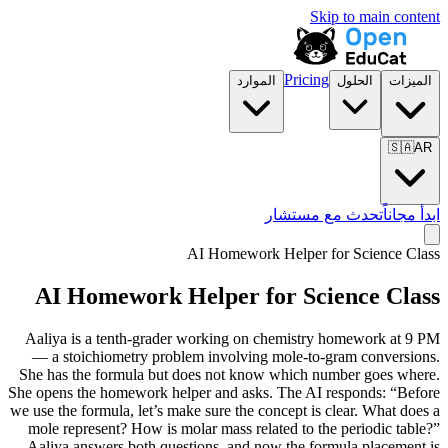
Skip to main content
Pricing
الميزات
الحلول
الموارد
🇸🇦
AR
ابدأ مجاناً
تحدث مع مستشار
AI Homework Helper for
Science Class
AI Homework Helper for
Science Class
Aaliya is a tenth-grader working on chemistry homework at 9 PM
— a stoichiometry problem involving mole-to-gram conversions.
She has the formula but does not know which number goes where.
She opens the homework helper and asks. The AI responds: “Before
we use the formula, let’s make sure the concept is clear. What does a
mole represent? How is molar mass related to the periodic table?”
Aaliya answers both questions, and now the formula placement is