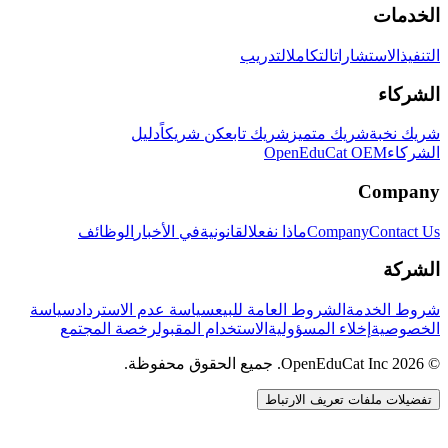
الخدمات
التنفيذ
الاستشارات
التكامل
التدريب
الشركاء
شريك نخبة
شريك متميز
شريك تابع
كن شريكاً
دليل
الشركاء
OpenEduCat OEM
Company
Contact Us
Company
ماذا نفعل
القانونية
في الأخبار
الوظائف
الشركة
شروط الخدمة
الشروط العامة للبيع
سياسة عدم الاسترداد
سياسة
الخصوصية
إخلاء المسؤولية
الاستخدام المقبول
رخصة المجتمع
© 2026 OpenEduCat Inc. جميع الحقوق محفوظة.
تفضيلات ملفات تعريف الارتباط