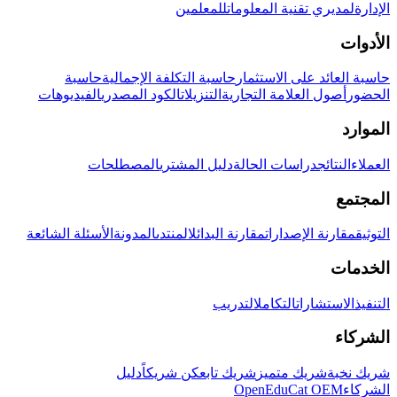
الإدارة
لمديري تقنية المعلومات
للمعلمين
الأدوات
حاسبة العائد على الاستثمار
حاسبة التكلفة الإجمالية
حاسبة
الحضور
أصول العلامة التجارية
التنزيلات
الكود المصدري
الفيديوهات
الموارد
العملاء
النتائج
دراسات الحالة
دليل المشتري
المصطلحات
المجتمع
التوثيق
مقارنة الإصدارات
مقارنة البدائل
المنتدى
المدونة
الأسئلة الشائعة
الخدمات
التنفيذ
الاستشارات
التكامل
التدريب
الشركاء
شريك نخبة
شريك متميز
شريك تابع
كن شريكاً
دليل
الشركاء
OpenEduCat OEM