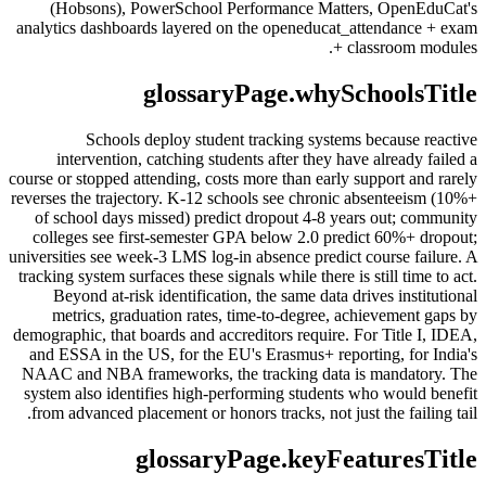
(Hobsons), PowerSchool Performance Matters, OpenEduCat's
analytics dashboards layered on the openeducat_attendance + exam
+ classroom modules.
glossaryPage.whySchoolsTitle
Schools deploy student tracking systems because reactive
intervention, catching students after they have already failed a
course or stopped attending, costs more than early support and rarely
reverses the trajectory. K-12 schools see chronic absenteeism (10%+
of school days missed) predict dropout 4-8 years out; community
colleges see first-semester GPA below 2.0 predict 60%+ dropout;
universities see week-3 LMS log-in absence predict course failure. A
tracking system surfaces these signals while there is still time to act.
Beyond at-risk identification, the same data drives institutional
metrics, graduation rates, time-to-degree, achievement gaps by
demographic, that boards and accreditors require. For Title I, IDEA,
and ESSA in the US, for the EU's Erasmus+ reporting, for India's
NAAC and NBA frameworks, the tracking data is mandatory. The
system also identifies high-performing students who would benefit
from advanced placement or honors tracks, not just the failing tail.
glossaryPage.keyFeaturesTitle