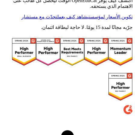
اكتشف كيف يوفّر OpenEduCat الوقت ليحصل كل طالب على
الاهتمام الذي يستحقه.
تكوين الأسعار لمؤسستي
شاهد كيف يعمل
تحدّث مع مستشار
جرّبه مجانًا لمدة 15 يومًا. لا حاجة لبطاقة ائتمان.