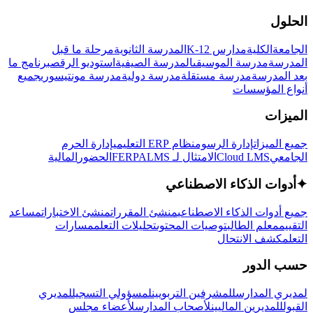
الحلول
الجامعة
الكلية
مدارس K-12
المدرسة الثانوية
مرحلة ما قبل
المدرسة
مدرسة الموسيقى
المدرسة الصيفية
استوديو الرقص
برنامج ما
بعد المدرسة
مدرسة مستقلة
مدرسة دولية
مدرسة مونتيسوري
جميع
أنواع المؤسسات
الميزات
جميع الميزات
إدارة الرسوم
نظام ERP التعليمي
إدارة الحرم
الجامعي
Cloud LMS
الامتثال لـ FERPA
LMS
الحضور
المالية
✦
أدوات الذكاء الاصطناعي
جميع أدوات الذكاء الاصطناعي
منشئ المقررات
منشئ الاختبارات
مساعد
التقييم
معلم الطالب
توصيات المحتوى
تحليلات التعلم
مسارات
التعلم
كشف الانتحال
حسب الدور
لمديري المدارس
للمشرفين التربويين
لمسؤولي التسجيل
لمديري
القبول
للمديرين الماليين
لأصحاب المدارس
لأعضاء مجلس