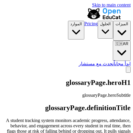
Skip to main content
Pricing
الميزات
الحلول
الموارد
🇸🇦
AR
ابدأ مجاناً
تحدث مع مستشار
glossaryPage.heroH1
glossaryPage.heroSubtitle
glossaryPage.definitionTitle
A student tracking system monitors academic progress, attendance,
behavior, and engagement across every student in real time, then
flags those at risk of falling behind or dropping out. It pulls signals