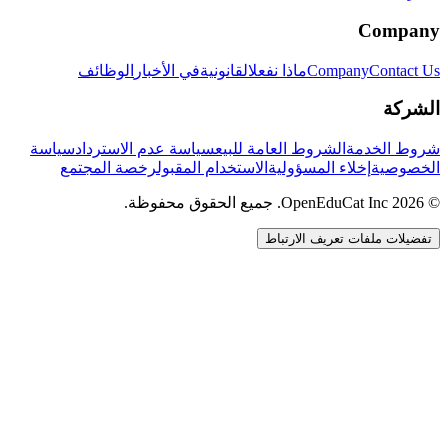
Company
Contact Us
Company
ماذا نفعل
القانونية
في الأخبار
الوظائف
الشركة
شروط الخدمة
الشروط العامة للبيع
سياسة عدم الاسترداد
سياسة
الخصوصية
إخلاء المسؤولية
الاستخدام المقبول
رخصة المجتمع
© 2026 OpenEduCat Inc. جميع الحقوق محفوظة.
تفضيلات ملفات تعريف الارتباط
اتصال سريع
صوت · أخبرنا باحتياجاتك
WhatsApp
راسلنا مباشرة