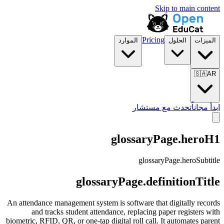
Skip to main content
Pricing
الميزات
الحلول
الموارد
🇸🇦
AR
ابدأ مجاناً
تحدث مع مستشار
glossaryPage.heroH1
glossaryPage.heroSubtitle
glossaryPage.definitionTitle
An attendance management system is software that digitally records
and tracks student attendance, replacing paper registers with
biometric, RFID, QR, or one-tap digital roll call. It automates parent