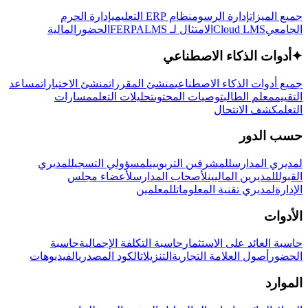
جميع الميزات
إدارة الرسوم
نظام ERP التعليمي
إدارة الحرم
الجامعي
Cloud LMS
الامتثال لـ FERPA
LMS
الحضور
المالية
✦
أدوات الذكاء الاصطناعي
جميع أدوات الذكاء الاصطناعي
منشئ المقررات
منشئ الاختبارات
مساعد
التقييم
معلم الطالب
توصيات المحتوى
تحليلات التعلم
مسارات
التعلم
كشف الانتحال
حسب الدور
لمديري المدارس
للمشرفين التربويين
لمسؤولي التسجيل
لمديري
القبول
للمديرين الماليين
لأصحاب المدارس
لأعضاء مجلس
الإدارة
لمديري تقنية المعلومات
للمعلمين
الأدوات
حاسبة العائد على الاستثمار
حاسبة التكلفة الإجمالية
حاسبة
الحضور
أصول العلامة التجارية
التنزيلات
الكود المصدري
الفيديوهات
الموارد