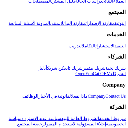
العملاء
النتائج
دراسات الحالة
دليل المشتري
المصطلحات
المجتمع
التوثيق
مقارنة الإصدارات
مقارنة البدائل
المنتدى
المدونة
الأسئلة الشائعة
الخدمات
التنفيذ
الاستشارات
التكامل
التدريب
الشركاء
شريك نخبة
شريك متميز
شريك تابع
كن شريكاً
دليل
الشركاء
OpenEduCat OEM
Company
Contact Us
Company
ماذا نفعل
القانونية
في الأخبار
الوظائف
الشركة
شروط الخدمة
الشروط العامة للبيع
سياسة عدم الاسترداد
سياسة
الخصوصية
إخلاء المسؤولية
الاستخدام المقبول
رخصة المجتمع