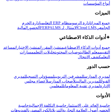
أنواع المؤسسات
الميزات
جميع الميزات
إدارة الرسوم
نظام ERP التعليمي
إدارة الحرم
الجامعي
Cloud LMS
الامتثال لـ FERPA
LMS
الحضور
المالية
✦
أدوات الذكاء الاصطناعي
جميع أدوات الذكاء الاصطناعي
منشئ المقررات
منشئ الاختبارات
مساعد
التقييم
معلم الطالب
توصيات المحتوى
تحليلات التعلم
مسارات
التعلم
كشف الانتحال
حسب الدور
لمديري المدارس
للمشرفين التربويين
لمسؤولي التسجيل
لمديري
القبول
للمديرين الماليين
لأصحاب المدارس
لأعضاء مجلس
الإدارة
لمديري تقنية المعلومات
للمعلمين
الأدوات
حاسبة العائد على الاستثمار
حاسبة التكلفة الإجمالية
حاسبة
الحضور
أصول العلامة التجارية
التنزيلات
الكود المصدري
الفيديوهات