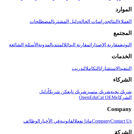
الموارد
العملاء
النتائج
دراسات الحالة
دليل المشتري
المصطلحات
المجتمع
التوثيق
مقارنة الإصدارات
مقارنة البدائل
المنتدى
المدونة
الأسئلة الشائعة
الخدمات
التنفيذ
الاستشارات
التكامل
التدريب
الشركاء
شريك نخبة
شريك متميز
شريك تابع
كن شريكاً
دليل
الشركاء
OpenEduCat OEM
Company
Contact Us
Company
ماذا نفعل
القانونية
في الأخبار
الوظائف
الشركة