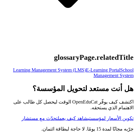
glossaryPage.relatedTitle
Learning Management System (LMS)
E-Learning Portal
School
Management System
هل أنت مستعد لتحويل المؤسسة؟
اكتشف كيف يوفّر OpenEduCat الوقت ليحصل كل طالب على
الاهتمام الذي يستحقه.
تكوين الأسعار لمؤسستي
شاهد كيف يعمل
تحدّث مع مستشار
جرّبه مجانًا لمدة 15 يومًا. لا حاجة لبطاقة ائتمان.