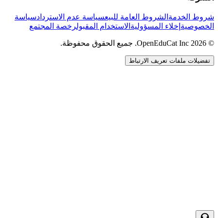
شروط الخدمة
الشروط العامة للبيع
سياسة عدم الاسترداد
سياسة
الخصوصية
إخلاء المسؤولية
الاستخدام المقبول
رخصة المجتمع
© 2026 OpenEduCat Inc. جميع الحقوق محفوظة.
تفضيلات ملفات تعريف الارتباط
اتصال سريع
صوت · أخبرنا باحتياجاتك
WhatsApp
راسلنا مباشرة
الدردشة المباشرة
تحدث مع فريقنا