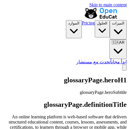
Skip to main content
Pricing
الميزات
الحلول
الموارد
🇸🇦
AR
ابدأ مجاناً
تحدث مع مستشار
glossaryPage.heroH1
glossaryPage.heroSubtitle
glossaryPage.definitionTitle
An online learning platform is web-based software that delivers
structured educational content, courses, lessons, assessments, and
certifications, to learners through a browser or mobile app, while