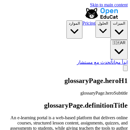
Skip to main content
Pricing
الميزات
الحلول
الموارد
🇸🇦
AR
ابدأ مجاناً
تحدث مع مستشار
glossaryPage.heroH1
glossaryPage.heroSubtitle
glossaryPage.definitionTitle
An e-learning portal is a web-based platform that delivers online
courses, structured lesson content, assignments, quizzes, and
assessments to students, while giving teachers the tools to author