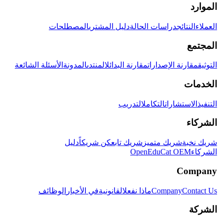
الموارد
العملاء
النتائج
دراسات الحالة
دليل المشتري
المصطلحات
المجتمع
التوثيق
مقارنة الإصدارات
مقارنة البدائل
المنتدى
المدونة
الأسئلة الشائعة
الخدمات
التنفيذ
الاستشارات
التكامل
التدريب
الشركاء
شريك نخبة
شريك متميز
شريك تابع
كن شريكاً
دليل
الشركاء
OpenEduCat OEM
Company
Contact Us
Company
ماذا نفعل
القانونية
في الأخبار
الوظائف
الشركة