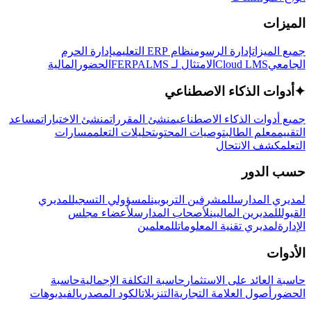
الميزات
جميع الميزات
إدارة الرسوم
نظام ERP التعليمي
إدارة الحرم
الجامعي
Cloud LMS
الامتثال لـ FERPA
LMS
الحضور
المالية
✦
أدوات الذكاء الاصطناعي
جميع أدوات الذكاء الاصطناعي
منشئ المقررات
منشئ الاختبارات
مساعد
التقييم
معلم الطالب
توصيات المحتوى
تحليلات التعلم
مسارات
التعلم
كشف الانتحال
حسب الدور
لمديري المدارس
للمشرفين التربويين
لمسؤولي التسجيل
لمديري
القبول
للمديرين الماليين
لأصحاب المدارس
لأعضاء مجلس
الإدارة
لمديري تقنية المعلومات
للمعلمين
الأدوات
حاسبة العائد على الاستثمار
حاسبة التكلفة الإجمالية
حاسبة
الحضور
أصول العلامة التجارية
التنزيلات
الكود المصدري
الفيديوهات