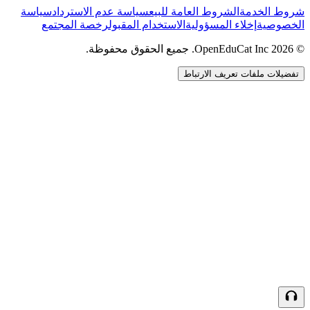
شروط الخدمة
الشروط العامة للبيع
سياسة عدم الاسترداد
سياسة
الخصوصية
إخلاء المسؤولية
الاستخدام المقبول
رخصة المجتمع
© 2026 OpenEduCat Inc. جميع الحقوق محفوظة.
تفضيلات ملفات تعريف الارتباط
اتصال سريع
صوت · أخبرنا باحتياجاتك
WhatsApp
راسلنا مباشرة
الدردشة المباشرة
تحدث مع فريقنا