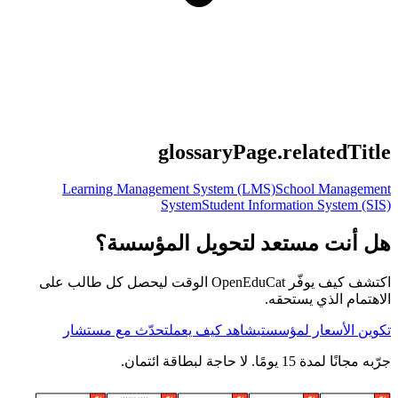
glossaryPage.relatedTitle
Learning Management System (LMS)
School Management
System
Student Information System (SIS)
هل أنت مستعد لتحويل المؤسسة؟
اكتشف كيف يوفّر OpenEduCat الوقت ليحصل كل طالب على
الاهتمام الذي يستحقه.
تكوين الأسعار لمؤسستي
شاهد كيف يعمل
تحدّث مع مستشار
جرّبه مجانًا لمدة 15 يومًا. لا حاجة لبطاقة ائتمان.