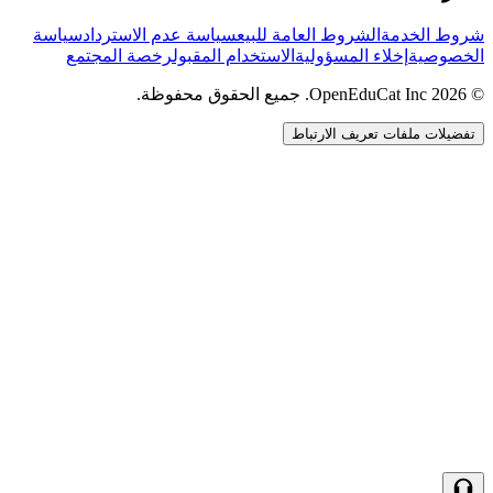
شروط الخدمة
الشروط العامة للبيع
سياسة عدم الاسترداد
سياسة
الخصوصية
إخلاء المسؤولية
الاستخدام المقبول
رخصة المجتمع
© 2026 OpenEduCat Inc. جميع الحقوق محفوظة.
تفضيلات ملفات تعريف الارتباط
اتصال سريع
صوت · أخبرنا باحتياجاتك
WhatsApp
راسلنا مباشرة
الدردشة المباشرة
تحدث مع فريقنا