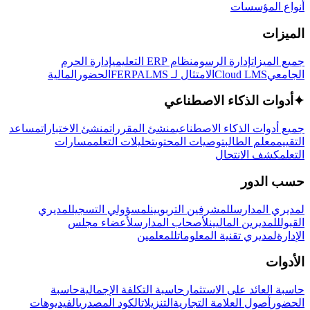
أنواع المؤسسات
الميزات
جميع الميزات
إدارة الرسوم
نظام ERP التعليمي
إدارة الحرم
الجامعي
Cloud LMS
الامتثال لـ FERPA
LMS
الحضور
المالية
✦
أدوات الذكاء الاصطناعي
جميع أدوات الذكاء الاصطناعي
منشئ المقررات
منشئ الاختبارات
مساعد
التقييم
معلم الطالب
توصيات المحتوى
تحليلات التعلم
مسارات
التعلم
كشف الانتحال
حسب الدور
لمديري المدارس
للمشرفين التربويين
لمسؤولي التسجيل
لمديري
القبول
للمديرين الماليين
لأصحاب المدارس
لأعضاء مجلس
الإدارة
لمديري تقنية المعلومات
للمعلمين
الأدوات
حاسبة العائد على الاستثمار
حاسبة التكلفة الإجمالية
حاسبة
الحضور
أصول العلامة التجارية
التنزيلات
الكود المصدري
الفيديوهات