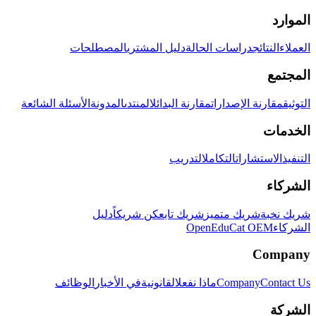
الموارد
العملاء
النتائج
دراسات الحالة
دليل المشتري
المصطلحات
المجتمع
التوثيق
مقارنة الإصدارات
مقارنة البدائل
المنتدى
المدونة
الأسئلة الشائعة
الخدمات
التنفيذ
الاستشارات
التكامل
التدريب
الشركاء
شريك نخبة
شريك متميز
شريك تابع
كن شريكاً
دليل
الشركاء
OpenEduCat OEM
Company
Contact Us
Company
ماذا نفعل
القانونية
في الأخبار
الوظائف
الشركة