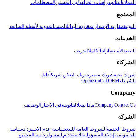
العملاء
النتائج
دراسات الحالة
دليل المشتري
المصطلحات
المجتمع
التوثيق
مقارنة الإصدارات
مقارنة البدائل
المنتدى
المدونة
الأسئلة الشائعة
الخدمات
التنفيذ
الاستشارات
التكامل
التدريب
الشركاء
شريك نخبة
شريك متميز
شريك تابع
كن شريكاً
دليل
الشركاء
OpenEduCat OEM
Company
Contact Us
Company
ماذا نفعل
القانونية
في الأخبار
الوظائف
الشركة
شروط الخدمة
الشروط العامة للبيع
سياسة عدم الاسترداد
سياسة
الخصوصية
إخلاء المسؤولية
الاستخدام المقبول
رخصة المجتمع