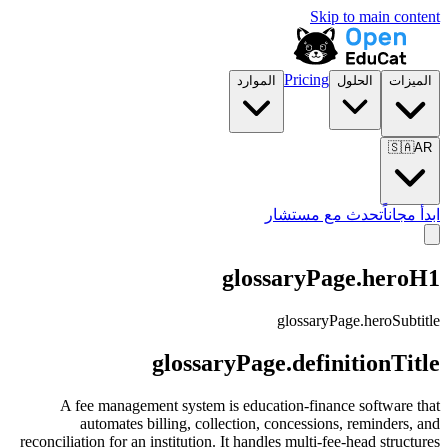
Skip to main content
Pricing
الميزات
الحلول
الموارد
🇸🇦
AR
ابدأ مجاناً
تحدث مع مستشار
glossaryPage.heroH1
glossaryPage.heroSubtitle
glossaryPage.definitionTitle
A fee management system is education-finance software that
automates billing, collection, concessions, reminders, and
reconciliation for an institution. It handles multi-fee-head structures