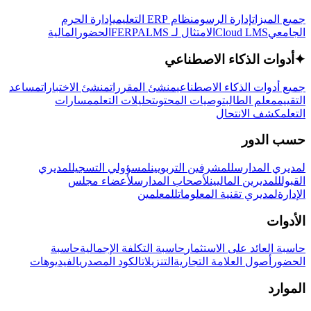
جميع الميزات
إدارة الرسوم
نظام ERP التعليمي
إدارة الحرم
الجامعي
Cloud LMS
الامتثال لـ FERPA
LMS
الحضور
المالية
✦
أدوات الذكاء الاصطناعي
جميع أدوات الذكاء الاصطناعي
منشئ المقررات
منشئ الاختبارات
مساعد
التقييم
معلم الطالب
توصيات المحتوى
تحليلات التعلم
مسارات
التعلم
كشف الانتحال
حسب الدور
لمديري المدارس
للمشرفين التربويين
لمسؤولي التسجيل
لمديري
القبول
للمديرين الماليين
لأصحاب المدارس
لأعضاء مجلس
الإدارة
لمديري تقنية المعلومات
للمعلمين
الأدوات
حاسبة العائد على الاستثمار
حاسبة التكلفة الإجمالية
حاسبة
الحضور
أصول العلامة التجارية
التنزيلات
الكود المصدري
الفيديوهات
الموارد