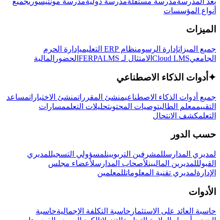
بعد المدرسة
مدرسة مستقلة
مدرسة دولية
مدرسة مونتيسوري
جميع
أنواع المؤسسات
الميزات
جميع الميزات
إدارة الرسوم
نظام ERP التعليمي
إدارة الحرم
الجامعي
Cloud LMS
الامتثال لـ FERPA
LMS
الحضور
المالية
✦
أدوات الذكاء الاصطناعي
جميع أدوات الذكاء الاصطناعي
منشئ المقررات
منشئ الاختبارات
مساعد
التقييم
معلم الطالب
توصيات المحتوى
تحليلات التعلم
مسارات
التعلم
كشف الانتحال
حسب الدور
لمديري المدارس
للمشرفين التربويين
لمسؤولي التسجيل
لمديري
القبول
للمديرين الماليين
لأصحاب المدارس
لأعضاء مجلس
الإدارة
لمديري تقنية المعلومات
للمعلمين
الأدوات
حاسبة العائد على الاستثمار
حاسبة التكلفة الإجمالية
حاسبة