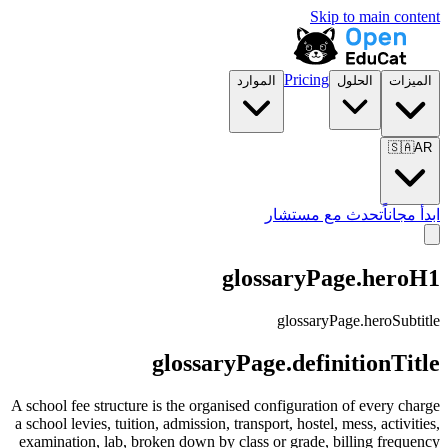
Skip to main content
Pricing
الميزات
الحلول
الموارد
🇸🇦
AR
ابدأ مجاناً
تحدث مع مستشار
glossaryPage.heroH1
glossaryPage.heroSubtitle
glossaryPage.definitionTitle
A school fee structure is the organised configuration of every charge
a school levies, tuition, admission, transport, hostel, mess, activities,
examination, lab, broken down by class or grade, billing frequency