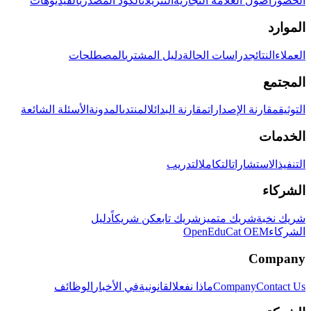
الحضور
أصول العلامة التجارية
التنزيلات
الكود المصدري
الفيديوهات
الموارد
العملاء
النتائج
دراسات الحالة
دليل المشتري
المصطلحات
المجتمع
التوثيق
مقارنة الإصدارات
مقارنة البدائل
المنتدى
المدونة
الأسئلة الشائعة
الخدمات
التنفيذ
الاستشارات
التكامل
التدريب
الشركاء
شريك نخبة
شريك متميز
شريك تابع
كن شريكاً
دليل
الشركاء
OpenEduCat OEM
Company
Contact Us
Company
ماذا نفعل
القانونية
في الأخبار
الوظائف