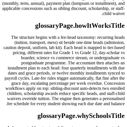
(monthly, term, annual), payment plan (lumpsum or installment), and
applicable concessions such as sibling discount, scholarship, or staff-
child waiver.
glossaryPage.howItWorksTitle
The structure begins with a fee-head taxonomy: recurring heads
(tuition, transport, mess) sit beside one-time heads (admission,
caution deposit, uniform, lab kit). Each head is mapped to tier-based
pricing, different rates for Grade 1 vs Grade 12, day-scholar vs
boarder, science vs commerce stream, or undergraduate vs
postgraduate programme. The accountant then attaches an
installment plan to each head: four quarterly installments with due
dates and grace periods, or twelve monthly installments synced to
payroll cycles. Late-fee rules trigger automatically, flat fine after the
grace day, escalating percentage per week overdue. Concession
workflows apply on top: sibling-discount auto-detects two enrolled
children, scholarship awards reduce specific heads, and staff-child
waivers override tuition. The engine then generates a personalised
fee schedule for every student showing each due date and balance.
glossaryPage.whySchoolsTitle