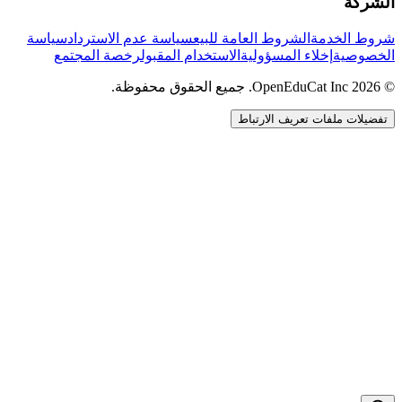
الشركة
شروط الخدمة
الشروط العامة للبيع
سياسة عدم الاسترداد
سياسة
الخصوصية
إخلاء المسؤولية
الاستخدام المقبول
رخصة المجتمع
© 2026 OpenEduCat Inc. جميع الحقوق محفوظة.
تفضيلات ملفات تعريف الارتباط
اتصال سريع
صوت · أخبرنا باحتياجاتك
WhatsApp
راسلنا مباشرة
الدردشة المباشرة
تحدث مع فريقنا