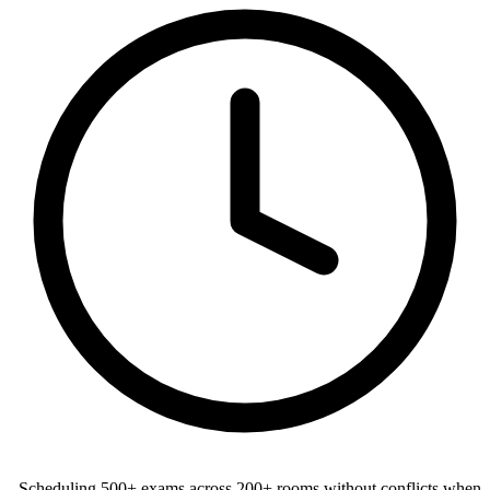
Scheduling 500+ exams across 200+ rooms without conflicts when