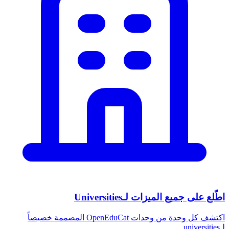
اطّلع على جميع الميزات لـUniversities
اكتشف كل وحدة من وحدات OpenEduCat المصممة خصيصاً
لـuniversities.