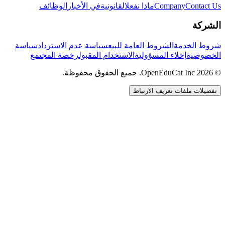
Contact Us
Company
ماذا نفعل
القانونية
في الأخبار
الوظائف
الشركة
شروط الخدمة
الشروط العامة للبيع
سياسة عدم الاسترداد
سياسة
الخصوصية
إخلاء المسؤولية
الاستخدام المقبول
رخصة المجتمع
© 2026 OpenEduCat Inc. جميع الحقوق محفوظة.
تفضيلات ملفات تعريف الارتباط
اتصال سريع
صوت · أخبرنا باحتياجاتك
WhatsApp
راسلنا مباشرة