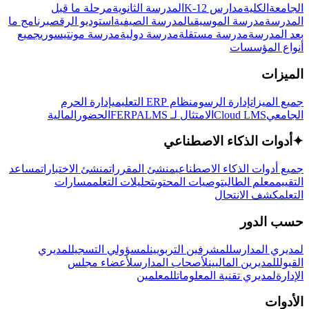
الجامعة
الكلية
مدارس K-12
المدرسة الثانوية
مرحلة ما قبل
المدرسة
مدرسة الموسيقى
المدرسة الصيفية
استوديو الرقص
برنامج ما
بعد المدرسة
مدرسة مستقلة
مدرسة دولية
مدرسة مونتيسوري
جميع
أنواع المؤسسات
الميزات
جميع الميزات
إدارة الرسوم
نظام ERP التعليمي
إدارة الحرم
الجامعي
Cloud LMS
الامتثال لـ FERPA
LMS
الحضور
المالية
✦
أدوات الذكاء الاصطناعي
جميع أدوات الذكاء الاصطناعي
منشئ المقررات
منشئ الاختبارات
مساعد
التقييم
معلم الطالب
توصيات المحتوى
تحليلات التعلم
مسارات
التعلم
كشف الانتحال
حسب الدور
لمديري المدارس
للمشرفين التربويين
لمسؤولي التسجيل
لمديري
القبول
للمديرين الماليين
لأصحاب المدارس
لأعضاء مجلس
الإدارة
لمديري تقنية المعلومات
للمعلمين
الأدوات