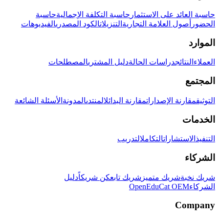
حاسبة العائد على الاستثمار
حاسبة التكلفة الإجمالية
حاسبة
الحضور
أصول العلامة التجارية
التنزيلات
الكود المصدري
الفيديوهات
الموارد
العملاء
النتائج
دراسات الحالة
دليل المشتري
المصطلحات
المجتمع
التوثيق
مقارنة الإصدارات
مقارنة البدائل
المنتدى
المدونة
الأسئلة الشائعة
الخدمات
التنفيذ
الاستشارات
التكامل
التدريب
الشركاء
شريك نخبة
شريك متميز
شريك تابع
كن شريكاً
دليل
الشركاء
OpenEduCat OEM
Company