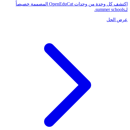
اكتشف كل وحدة من وحدات OpenEduCat المصممة خصيصاً
لـsummer schools.
عرض الحل