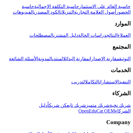
حاسبة العائد على الاستثمار
حاسبة التكلفة الإجمالية
حاسبة
الحضور
أصول العلامة التجارية
التنزيلات
الكود المصدري
الفيديوهات
الموارد
العملاء
النتائج
دراسات الحالة
دليل المشتري
المصطلحات
المجتمع
التوثيق
مقارنة الإصدارات
مقارنة البدائل
المنتدى
المدونة
الأسئلة الشائعة
الخدمات
التنفيذ
الاستشارات
التكامل
التدريب
الشركاء
شريك نخبة
شريك متميز
شريك تابع
كن شريكاً
دليل
الشركاء
OpenEduCat OEM
Company