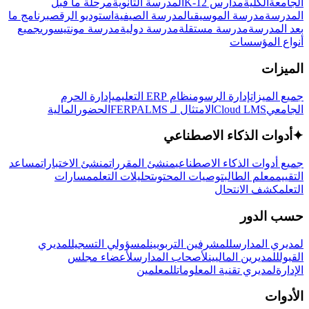
الجامعة
الكلية
مدارس K-12
المدرسة الثانوية
مرحلة ما قبل
المدرسة
مدرسة الموسيقى
المدرسة الصيفية
استوديو الرقص
برنامج ما
بعد المدرسة
مدرسة مستقلة
مدرسة دولية
مدرسة مونتيسوري
جميع
أنواع المؤسسات
الميزات
جميع الميزات
إدارة الرسوم
نظام ERP التعليمي
إدارة الحرم
الجامعي
Cloud LMS
الامتثال لـ FERPA
LMS
الحضور
المالية
✦
أدوات الذكاء الاصطناعي
جميع أدوات الذكاء الاصطناعي
منشئ المقررات
منشئ الاختبارات
مساعد
التقييم
معلم الطالب
توصيات المحتوى
تحليلات التعلم
مسارات
التعلم
كشف الانتحال
حسب الدور
لمديري المدارس
للمشرفين التربويين
لمسؤولي التسجيل
لمديري
القبول
للمديرين الماليين
لأصحاب المدارس
لأعضاء مجلس
الإدارة
لمديري تقنية المعلومات
للمعلمين
الأدوات