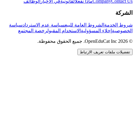
Contact Us
Company
ماذا نفعل
القانونية
في الأخبار
الوظائف
الشركة
شروط الخدمة
الشروط العامة للبيع
سياسة عدم الاسترداد
سياسة
الخصوصية
إخلاء المسؤولية
الاستخدام المقبول
رخصة المجتمع
© 2026 OpenEduCat Inc. جميع الحقوق محفوظة.
تفضيلات ملفات تعريف الارتباط
اتصال سريع
صوت · أخبرنا باحتياجاتك
WhatsApp
راسلنا مباشرة
الدردشة المباشرة