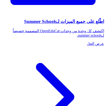
اطّلع على جميع الميزات لـSummer Schools
اكتشف كل وحدة من وحدات OpenEduCat المصممة خصيصاً
لـsummer schools.
عرض الحل