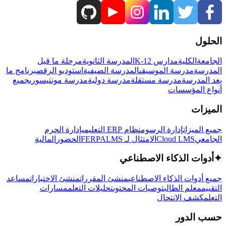
الحلول
الجامعة
الكلية
مدارس K-12
المدرسة الثانوية
مرحلة ما قبل
المدرسة
مدرسة الموسيقى
المدرسة الصيفية
استوديو الرقص
برنامج ما
بعد المدرسة
مدرسة مستقلة
مدرسة دولية
مدرسة مونتيسوري
جميع
أنواع المؤسسات
الميزات
جميع الميزات
إدارة الرسوم
نظام ERP التعليمي
إدارة الحرم
الجامعي
Cloud LMS
الامتثال لـ FERPA
LMS
الحضور
المالية
✦
أدوات الذكاء الاصطناعي
جميع أدوات الذكاء الاصطناعي
منشئ المقررات
منشئ الاختبارات
مساعد
التقييم
معلم الطالب
توصيات المحتوى
تحليلات التعلم
مسارات
التعلم
كشف الانتحال
حسب الدور