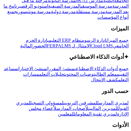
الجامعة
الكلية
مدارس K-12
المدرسة الثانوية
مرحلة ما قبل
المدرسة
مدرسة الموسيقى
المدرسة الصيفية
استوديو الرقص
برنامج ما
بعد المدرسة
مدرسة مستقلة
مدرسة دولية
مدرسة مونتيسوري
جميع
أنواع المؤسسات
الميزات
جميع الميزات
إدارة الرسوم
نظام ERP التعليمي
إدارة الحرم
الجامعي
Cloud LMS
الامتثال لـ FERPA
LMS
الحضور
المالية
✦
أدوات الذكاء الاصطناعي
جميع أدوات الذكاء الاصطناعي
منشئ المقررات
منشئ الاختبارات
مساعد
التقييم
معلم الطالب
توصيات المحتوى
تحليلات التعلم
مسارات
التعلم
كشف الانتحال
حسب الدور
لمديري المدارس
للمشرفين التربويين
لمسؤولي التسجيل
لمديري
القبول
للمديرين الماليين
لأصحاب المدارس
لأعضاء مجلس
الإدارة
لمديري تقنية المعلومات
للمعلمين
الأدوات