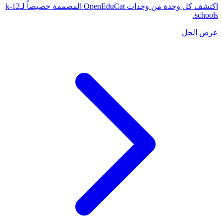
اكتشف كل وحدة من وحدات OpenEduCat المصممة خصيصاً لـk-12
schools.
عرض الحل