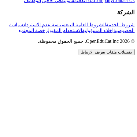
Contact Us
Company
ماذا نفعل
القانونية
في الأخبار
الوظائف
الشركة
شروط الخدمة
الشروط العامة للبيع
سياسة عدم الاسترداد
سياسة
الخصوصية
إخلاء المسؤولية
الاستخدام المقبول
رخصة المجتمع
© 2026 OpenEduCat Inc. جميع الحقوق محفوظة.
تفضيلات ملفات تعريف الارتباط
اتصال سريع
صوت · أخبرنا باحتياجاتك
WhatsApp
راسلنا مباشرة
الدردشة المباشرة