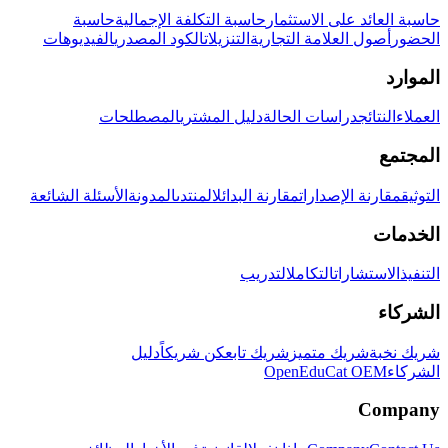
حاسبة العائد على الاستثمار
حاسبة التكلفة الإجمالية
حاسبة
الحضور
أصول العلامة التجارية
التنزيلات
الكود المصدري
الفيديوهات
الموارد
العملاء
النتائج
دراسات الحالة
دليل المشتري
المصطلحات
المجتمع
التوثيق
مقارنة الإصدارات
مقارنة البدائل
المنتدى
المدونة
الأسئلة الشائعة
الخدمات
التنفيذ
الاستشارات
التكامل
التدريب
الشركاء
شريك نخبة
شريك متميز
شريك تابع
كن شريكاً
دليل
الشركاء
OpenEduCat OEM
Company