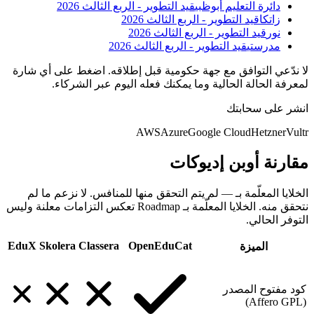
دائرة التعليم أبوظبي
قيد التطوير - الربع الثالث 2026
زاتكا
قيد التطوير - الربع الثالث 2026
نور
قيد التطوير - الربع الثالث 2026
مدرستي
قيد التطوير - الربع الثالث 2026
لا ندّعي التوافق مع جهة حكومية قبل إطلاقه. اضغط على أي شارة
لمعرفة الحالة الحالية وما يمكنك فعله اليوم عبر الشركاء.
انشر على سحابتك
AWS
Azure
Google Cloud
Hetzner
Vultr
مقارنة أوبن إديوكات
الخلايا المعلّمة بـ — لم يتم التحقق منها للمنافس. لا نزعم ما لم
نتحقق منه. الخلايا المعلّمة بـ Roadmap تعكس التزامات معلنة وليس
التوفر الحالي.
EduX
Skolera
Classera
OpenEduCat
الميزة
كود مفتوح المصدر
(Affero GPL)