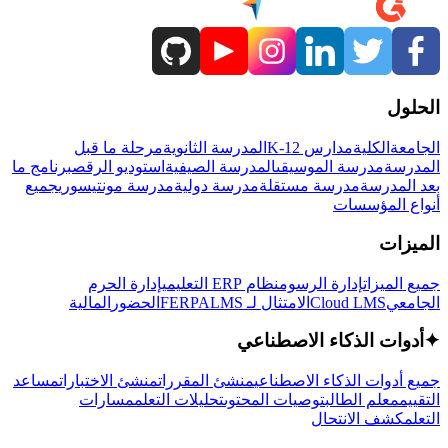
الحلول
الجامعة
الكلية
مدارس K-12
المدرسة الثانوية
مرحلة ما قبل
المدرسة
مدرسة الموسيقى
المدرسة الصيفية
استوديو الرقص
برنامج ما
بعد المدرسة
مدرسة مستقلة
مدرسة دولية
مدرسة مونتيسوري
جميع
أنواع المؤسسات
الميزات
جميع الميزات
إدارة الرسوم
نظام ERP التعليمي
إدارة الحرم
الجامعي
Cloud LMS
الامتثال لـ FERPA
LMS
الحضور
المالية
✦
أدوات الذكاء الاصطناعي
جميع أدوات الذكاء الاصطناعي
منشئ المقررات
منشئ الاختبارات
مساعد
التقييم
معلم الطالب
توصيات المحتوى
تحليلات التعلم
مسارات
التعلم
كشف الانتحال