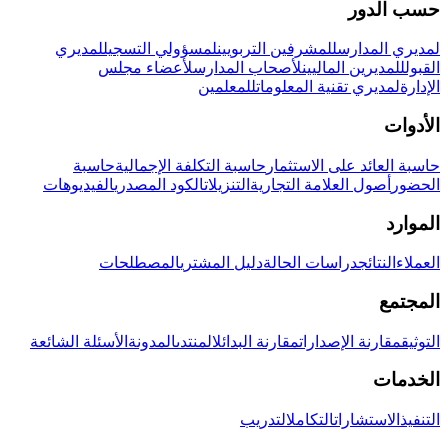
حسب الدور
لمديري المدارس
للمشرفين التربويين
لمسؤولي التسجيل
لمديري
القبول
للمديرين الماليين
لأصحاب المدارس
لأعضاء مجلس
الإدارة
لمديري تقنية المعلومات
للمعلمين
الأدوات
حاسبة العائد على الاستثمار
حاسبة التكلفة الإجمالية
حاسبة
الحضور
أصول العلامة التجارية
التنزيلات
الكود المصدري
الفيديوهات
الموارد
العملاء
النتائج
دراسات الحالة
دليل المشتري
المصطلحات
المجتمع
التوثيق
مقارنة الإصدارات
مقارنة البدائل
المنتدى
المدونة
الأسئلة الشائعة
الخدمات
التنفيذ
الاستشارات
التكامل
التدريب