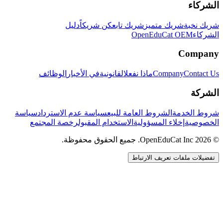
الشركاء
شريك نخبة
شريك متميز
شريك تابع
كن شريكاً
دليل
الشركاء
OpenEduCat OEM
Company
Contact Us
Company
ماذا نفعل
القانونية
في الأخبار
الوظائف
الشركة
شروط الخدمة
الشروط العامة للبيع
سياسة عدم الاسترداد
سياسة
الخصوصية
إخلاء المسؤولية
الاستخدام المقبول
رخصة المجتمع
© 2026 OpenEduCat Inc. جميع الحقوق محفوظة.
تفضيلات ملفات تعريف الارتباط
اتصال سريع
صوت · أخبرنا باحتياجاتك