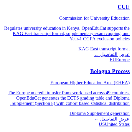
CUE
Commission for University Education
Regulates university education in Kenya. OpenEduCat supports the
KAG East transcript format, supplementary exam capping, and
Year-1 CGPA exclusion policies.
KAG East transcript format
عرض التفاصيل ←
EU
Europe
Bologna Process
European Higher Education Area (EHEA)
The European credit transfer framework used across 49 countries.
OpenEduCat generates the ECTS grading table and Diploma
Supplement (Section 8) with cohort-based statistical distribution.
Diploma Supplement generation
عرض التفاصيل ←
US
United States