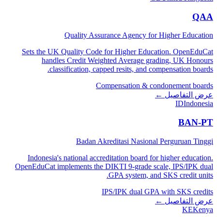
QAA
Quality Assurance Agency for Higher Education
Sets the UK Quality Code for Higher Education. OpenEduCat
handles Credit Weighted Average grading, UK Honours
classification, capped resits, and compensation boards.
Compensation & condonement boards
عرض التفاصيل ←
ID
Indonesia
BAN-PT
Badan Akreditasi Nasional Perguruan Tinggi
Indonesia's national accreditation board for higher education.
OpenEduCat implements the DIKTI 9-grade scale, IPS/IPK dual
GPA system, and SKS credit units.
IPS/IPK dual GPA with SKS credits
عرض التفاصيل ←
KE
Kenya