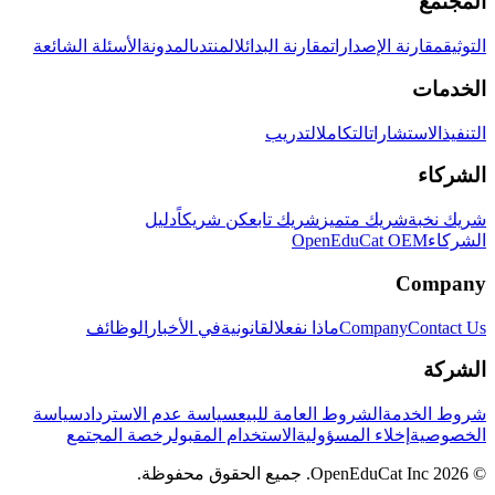
المجتمع
التوثيق
مقارنة الإصدارات
مقارنة البدائل
المنتدى
المدونة
الأسئلة الشائعة
الخدمات
التنفيذ
الاستشارات
التكامل
التدريب
الشركاء
شريك نخبة
شريك متميز
شريك تابع
كن شريكاً
دليل
الشركاء
OpenEduCat OEM
Company
Contact Us
Company
ماذا نفعل
القانونية
في الأخبار
الوظائف
الشركة
شروط الخدمة
الشروط العامة للبيع
سياسة عدم الاسترداد
سياسة
الخصوصية
إخلاء المسؤولية
الاستخدام المقبول
رخصة المجتمع
© 2026 OpenEduCat Inc. جميع الحقوق محفوظة.