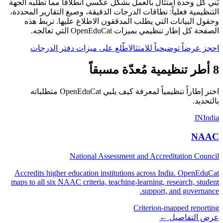
بُني كل وحدة امتثال بالعمل بشكل عكسي انطلاقاً مما تطلبه الجهة
التنظيمية فعلياً: نطاقات الدرجات الدقيقة، وصيغ التقارير المحددة،
وحقول البيانات التي يطلب المدققون الاطلاع عليها. تربط هذه
الصفحة كل إطار تنظيمي بميزات OpenEduCat التي تعالجه.
احجز عرضاً توضيحياً للامتثال
اطّلع على ميزات دفتر الدرجات
8 أطر تنظيمية مُعدّة مسبقاً
اختر إطاراً تنظيمياً لمعرفة كيف يلبي OpenEduCat متطلباته
بالتحديد.
IN
India
NAAC
National Assessment and Accreditation Council
Accredits higher education institutions across India. OpenEduCat
maps to all six NAAC criteria, teaching-learning, research, student
support, and governance.
Criterion-mapped reporting
عرض التفاصيل ←