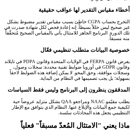
أخطاء مقياس التقدير لها عواقب حقيقية
التخرج بحساب CGPA خاطئ بسبب مقياس تقدير مضبوط بشكل
غير صحيح ليس خللاً بسيطاً. إنه إعادة فحص لكل شهادة صدرت في
تلك الدورة. البرنامج الجاهز للامتثال يأتي بالمقياس الصحيح مُتحقَّقاً
منه مسبقاً.
خصوصية البيانات متطلب تنظيمي فعّال
يفرض قانون FERPA في الولايات المتحدة وقانون PDPA في تايلاند
وقانون GDPR في أوروبا ضوابط تقنية محددة: سجلات وصول،
وسجلات موافقة، وحق المحو. لا يمكن إضافة هذه الضوابط لاحقاً
بسهولة؛ بل يجب تصميمها في النظام من البداية.
المدققون ينظرون إلى البرنامج وليس فقط السياسات
يطلب مقيّمو NAAC ومراجعو QAA بشكل متزايد عروضاً حية
لكيفية جمع البيانات والإبلاغ عنها. النظام الذي يتوافق مع الإطار
التنظيمي يجعل هذه المحادثات سلسة.
ماذا يعني "الامتثال المُعدّ مسبقاً" فعلياً