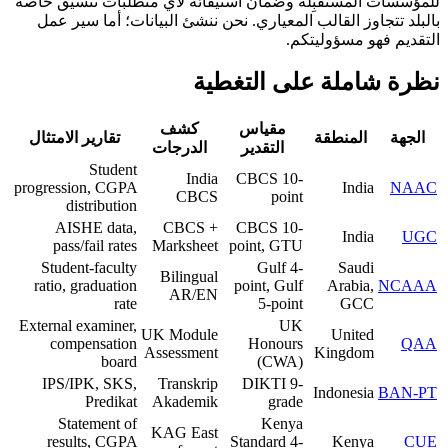
للمؤسسات المستقبِلة وضمان استيفائه لأي متطلبات تنسيق خاصة
بالبلد تتجاوز القالب المعياري. نحن ننشئ البيانات؛ أما سير عمل
التقديم فهو مسؤوليتكم.
نظرة شاملة على التغطية
مقياس
كشف
الجهة
المنطقة
تقارير الامتثال
التقدير
الدرجات
Student
India
CBCS 10-
progression, CGPA
India
NAAC
CBCS
point
distribution
AISHE data,
CBCS +
CBCS 10-
India
UGC
pass/fail rates
Marksheet
point, GTU
Student-faculty
Gulf 4-
Saudi
Bilingual
ratio, graduation
point, Gulf
Arabia,
NCAAA
AR/EN
rate
5-point
GCC
External examiner,
UK
UK Module
United
compensation
Honours
QAA
Assessment
Kingdom
board
(CWA)
IPS/IPK, SKS,
Transkrip
DIKTI 9-
Indonesia
BAN-PT
Predikat
Akademik
grade
Statement of
Kenya
KAG East
results, CGPA
Standard 4-
Kenya
CUE