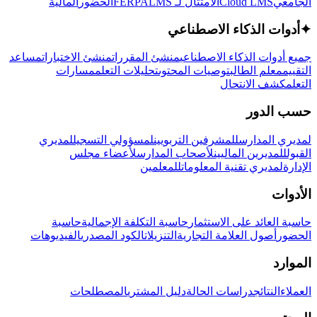
الجامعي
Cloud LMS
الامتثال لـ FERPA
LMS
الحضور
المالية
✦
أدوات الذكاء الاصطناعي
جميع أدوات الذكاء الاصطناعي
منشئ المقررات
منشئ الاختبارات
مساعد
التقييم
معلم الطالب
توصيات المحتوى
تحليلات التعلم
مسارات
التعلم
كشف الانتحال
حسب الدور
لمديري المدارس
للمشرفين التربويين
لمسؤولي التسجيل
لمديري
القبول
للمديرين الماليين
لأصحاب المدارس
لأعضاء مجلس
الإدارة
لمديري تقنية المعلومات
للمعلمين
الأدوات
حاسبة العائد على الاستثمار
حاسبة التكلفة الإجمالية
حاسبة
الحضور
أصول العلامة التجارية
التنزيلات
الكود المصدري
الفيديوهات
الموارد
العملاء
النتائج
دراسات الحالة
دليل المشتري
المصطلحات