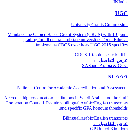
IN
India
UGC
University Grants Commission
Mandates the Choice Based Credit System (CBCS) with 10-point
grading for all central and state universities. OpenEduCat
implements CBCS exactly as UGC 2015 specifies.
CBCS 10-point scale built in
عرض التفاصيل ←
SA
Saudi Arabia & GCC
NCAAA
National Centre for Academic Accreditation and Assessment
Accredits higher education institutions in Saudi Arabia and the Gulf
Cooperation Council. Requires bilingual Arabic/English transcripts
and specific GPA honours thresholds.
Bilingual Arabic/English transcripts
عرض التفاصيل ←
GB
United Kingdom