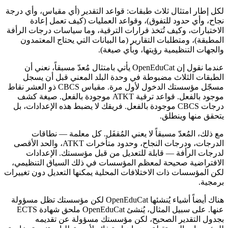
لكل إطار امتثال ثلاث طبقات: قواعد التقدير (أي مقياس، وأي درجة
نجاح، وأي حدود للتفوق)، وقواعد العمليات (كيف تعمل إعادة
الاختبارات، وكيف تُتخذ قرارات الترقية، وما سياسات درجات الرأفة
المطبقة)، ومتطلبات التقارير (ما البيانات التي يحتاج المعتمدون
والجهات التنظيمية رؤيتها، وبأي صيغة).
عندما نقول إن OpenEduCat يأتي بامتثال مُعدّ مسبقاً، نعني أن
الطبقات الثلاث مضبوطة في وحدة البلد المعني قبل أن يسجل
مسجّل مؤسستك الدخول لأول مرة. مقياس CBCS ذو العشر نقاط
موجود بالفعل. قواعد ترقية ATKT موجودة بالفعل. صيغة كشف
درجات CBCS موجودة بالفعل. فريقك لا يضبط هذه الإعدادات، بل
يتحقق منها وينطلق.
مع ذلك، المُعدّ مسبقاً لا يعني المُقفَل. كل معلمة — نطاقات
الدرجات، ودرجات النجاح، وحدود متأخرات ATKT، والحد الأقصى
لدرجات الرأفة — قابلة للتعديل من قبل مؤسستك. الإعدادات
الافتراضية صحيحة لمعظم المؤسسات في ذلك السياق التنظيمي،
لكن المؤسسات ذات الاختلافات المحلية يمكنها التعديل دون تغييرات
برمجية.
هناك أيضاً أشياء يُنشئها OpenEduCat لكن مؤسستك تظل مسؤولة
عنها. على سبيل المثال، يُنشئ OpenEduCat ملحق شهادة ECTS
بجدول التقدير الصحيح، لكن مؤسستك مسؤولة عن تقديمه