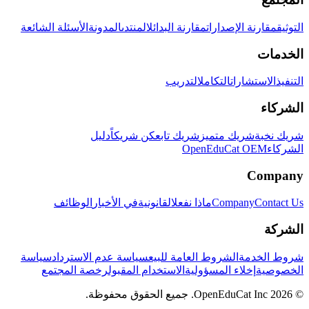
التوثيق
مقارنة الإصدارات
مقارنة البدائل
المنتدى
المدونة
الأسئلة الشائعة
الخدمات
التنفيذ
الاستشارات
التكامل
التدريب
الشركاء
شريك نخبة
شريك متميز
شريك تابع
كن شريكاً
دليل
الشركاء
OpenEduCat OEM
Company
Contact Us
Company
ماذا نفعل
القانونية
في الأخبار
الوظائف
الشركة
شروط الخدمة
الشروط العامة للبيع
سياسة عدم الاسترداد
سياسة
الخصوصية
إخلاء المسؤولية
الاستخدام المقبول
رخصة المجتمع
© 2026 OpenEduCat Inc. جميع الحقوق محفوظة.