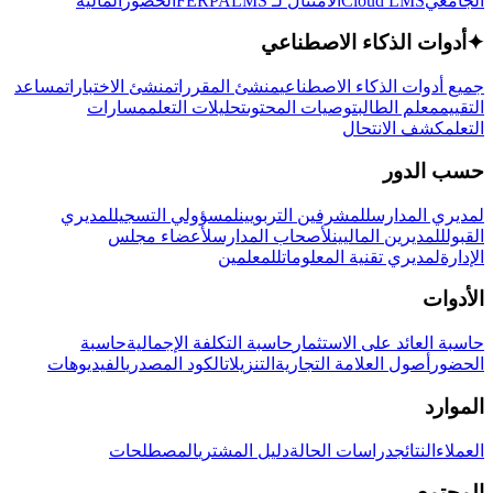
الجامعي
Cloud LMS
الامتثال لـ FERPA
LMS
الحضور
المالية
✦
أدوات الذكاء الاصطناعي
جميع أدوات الذكاء الاصطناعي
منشئ المقررات
منشئ الاختبارات
مساعد
التقييم
معلم الطالب
توصيات المحتوى
تحليلات التعلم
مسارات
التعلم
كشف الانتحال
حسب الدور
لمديري المدارس
للمشرفين التربويين
لمسؤولي التسجيل
لمديري
القبول
للمديرين الماليين
لأصحاب المدارس
لأعضاء مجلس
الإدارة
لمديري تقنية المعلومات
للمعلمين
الأدوات
حاسبة العائد على الاستثمار
حاسبة التكلفة الإجمالية
حاسبة
الحضور
أصول العلامة التجارية
التنزيلات
الكود المصدري
الفيديوهات
الموارد
العملاء
النتائج
دراسات الحالة
دليل المشتري
المصطلحات
المجتمع