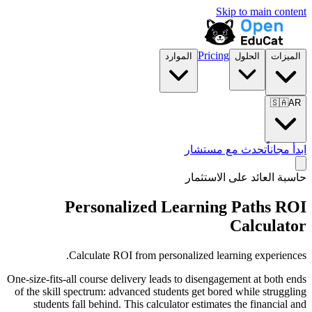
Skip to main content
Pricing
الميزات
الحلول
الموارد
🇸🇦
AR
ابدأ مجاناً
تحدث مع مستشار
حاسبة العائد على الاستثمار
Personalized Learning Paths ROI
Calculator
Calculate ROI from personalized learning experiences.
One-size-fits-all course delivery leads to disengagement at both ends
of the skill spectrum: advanced students get bored while struggling
students fall behind. This calculator estimates the financial and