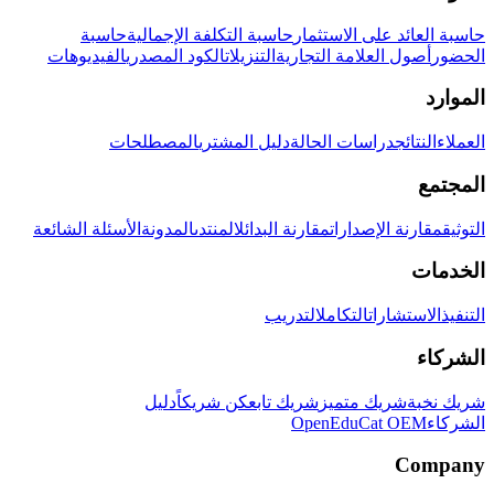
حاسبة العائد على الاستثمار
حاسبة التكلفة الإجمالية
حاسبة
الحضور
أصول العلامة التجارية
التنزيلات
الكود المصدري
الفيديوهات
الموارد
العملاء
النتائج
دراسات الحالة
دليل المشتري
المصطلحات
المجتمع
التوثيق
مقارنة الإصدارات
مقارنة البدائل
المنتدى
المدونة
الأسئلة الشائعة
الخدمات
التنفيذ
الاستشارات
التكامل
التدريب
الشركاء
شريك نخبة
شريك متميز
شريك تابع
كن شريكاً
دليل
الشركاء
OpenEduCat OEM
Company