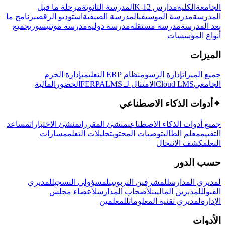
الجامعة
الكلية
مدارس K-12
المدرسة الثانوية
مرحلة ما قبل
المدرسة
مدرسة الموسيقى
المدرسة الصيفية
استوديو الرقص
برنامج ما
بعد المدرسة
مدرسة مستقلة
مدرسة دولية
مدرسة مونتيسوري
جميع
أنواع المؤسسات
الميزات
جميع الميزات
إدارة الرسوم
نظام ERP التعليمي
إدارة الحرم
الجامعي
Cloud LMS
الامتثال لـ FERPA
LMS
الحضور
المالية
✦
أدوات الذكاء الاصطناعي
جميع أدوات الذكاء الاصطناعي
منشئ المقررات
منشئ الاختبارات
مساعد
التقييم
معلم الطالب
توصيات المحتوى
تحليلات التعلم
مسارات
التعلم
كشف الانتحال
حسب الدور
لمديري المدارس
للمشرفين التربويين
لمسؤولي التسجيل
لمديري
القبول
للمديرين الماليين
لأصحاب المدارس
لأعضاء مجلس
الإدارة
لمديري تقنية المعلومات
للمعلمين
الأدوات