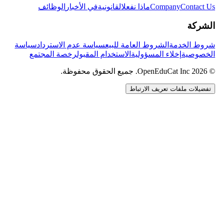
Contact Us
Company
ماذا نفعل
القانونية
في الأخبار
الوظائف
الشركة
شروط الخدمة
الشروط العامة للبيع
سياسة عدم الاسترداد
سياسة
الخصوصية
إخلاء المسؤولية
الاستخدام المقبول
رخصة المجتمع
© 2026 OpenEduCat Inc. جميع الحقوق محفوظة.
تفضيلات ملفات تعريف الارتباط
اتصال سريع
صوت · أخبرنا باحتياجاتك
WhatsApp
راسلنا مباشرة