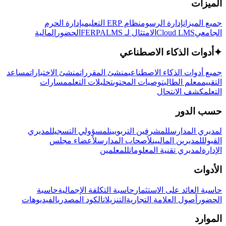
الميزات
جميع الميزات
إدارة الرسوم
نظام ERP التعليمي
إدارة الحرم
الجامعي
Cloud LMS
الامتثال لـ FERPA
LMS
الحضور
المالية
✦
أدوات الذكاء الاصطناعي
جميع أدوات الذكاء الاصطناعي
منشئ المقررات
منشئ الاختبارات
مساعد
التقييم
معلم الطالب
توصيات المحتوى
تحليلات التعلم
مسارات
التعلم
كشف الانتحال
حسب الدور
لمديري المدارس
للمشرفين التربويين
لمسؤولي التسجيل
لمديري
القبول
للمديرين الماليين
لأصحاب المدارس
لأعضاء مجلس
الإدارة
لمديري تقنية المعلومات
للمعلمين
الأدوات
حاسبة العائد على الاستثمار
حاسبة التكلفة الإجمالية
حاسبة
الحضور
أصول العلامة التجارية
التنزيلات
الكود المصدري
الفيديوهات
الموارد