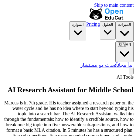
Skip to main content
Pricing
الميزات
الحلول
الموارد
🇸🇦
AR
ابدأ مجاناً
تحدث مع مستشار
AI Tools
AI Research Assistant for
Middle School
Marcus is in 7th grade. His teacher assigned a research paper on the
water cycle and he has no idea where to start beyond typing his
topic into a search bar. The AI Research Assistant walks him
through the fundamentals: how to identify a credible source, how to
break one big topic into five answerable sub-questions, and how to
format a basic MLA citation. In 5 minutes he has a structured plan,
five sub-questions, five recommended source types, and a note-