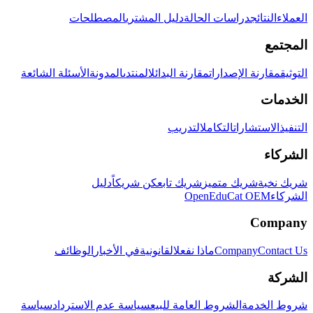
العملاء
النتائج
دراسات الحالة
دليل المشتري
المصطلحات
المجتمع
التوثيق
مقارنة الإصدارات
مقارنة البدائل
المنتدى
المدونة
الأسئلة الشائعة
الخدمات
التنفيذ
الاستشارات
التكامل
التدريب
الشركاء
شريك نخبة
شريك متميز
شريك تابع
كن شريكاً
دليل
الشركاء
OpenEduCat OEM
Company
Contact Us
Company
ماذا نفعل
القانونية
في الأخبار
الوظائف
الشركة
شروط الخدمة
الشروط العامة للبيع
سياسة عدم الاسترداد
سياسة