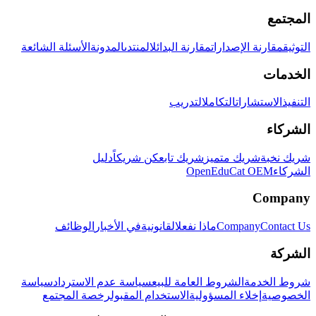
المجتمع
التوثيق
مقارنة الإصدارات
مقارنة البدائل
المنتدى
المدونة
الأسئلة الشائعة
الخدمات
التنفيذ
الاستشارات
التكامل
التدريب
الشركاء
شريك نخبة
شريك متميز
شريك تابع
كن شريكاً
دليل
الشركاء
OpenEduCat OEM
Company
Contact Us
Company
ماذا نفعل
القانونية
في الأخبار
الوظائف
الشركة
شروط الخدمة
الشروط العامة للبيع
سياسة عدم الاسترداد
سياسة
الخصوصية
إخلاء المسؤولية
الاستخدام المقبول
رخصة المجتمع