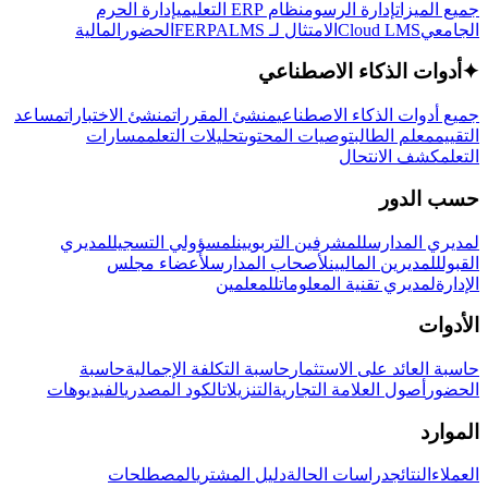
جميع الميزات
إدارة الرسوم
نظام ERP التعليمي
إدارة الحرم
الجامعي
Cloud LMS
الامتثال لـ FERPA
LMS
الحضور
المالية
✦
أدوات الذكاء الاصطناعي
جميع أدوات الذكاء الاصطناعي
منشئ المقررات
منشئ الاختبارات
مساعد
التقييم
معلم الطالب
توصيات المحتوى
تحليلات التعلم
مسارات
التعلم
كشف الانتحال
حسب الدور
لمديري المدارس
للمشرفين التربويين
لمسؤولي التسجيل
لمديري
القبول
للمديرين الماليين
لأصحاب المدارس
لأعضاء مجلس
الإدارة
لمديري تقنية المعلومات
للمعلمين
الأدوات
حاسبة العائد على الاستثمار
حاسبة التكلفة الإجمالية
حاسبة
الحضور
أصول العلامة التجارية
التنزيلات
الكود المصدري
الفيديوهات
الموارد
العملاء
النتائج
دراسات الحالة
دليل المشتري
المصطلحات