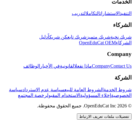
الخدمات
التنفيذ
الاستشارات
التكامل
التدريب
الشركاء
شريك نخبة
شريك متميز
شريك تابع
كن شريكاً
دليل
الشركاء
OpenEduCat OEM
Company
Contact Us
Company
ماذا نفعل
القانونية
في الأخبار
الوظائف
الشركة
شروط الخدمة
الشروط العامة للبيع
سياسة عدم الاسترداد
سياسة
الخصوصية
إخلاء المسؤولية
الاستخدام المقبول
رخصة المجتمع
© 2026 OpenEduCat Inc. جميع الحقوق محفوظة.
تفضيلات ملفات تعريف الارتباط