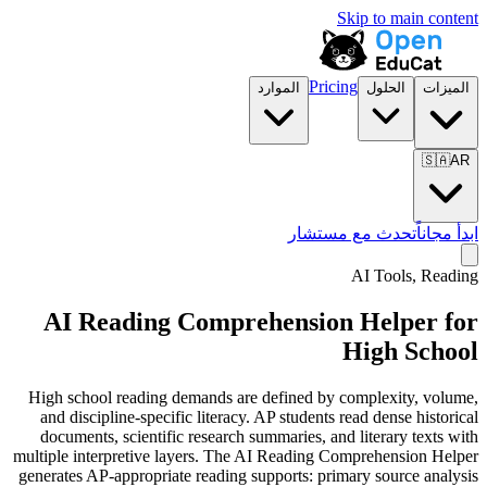
Skip to main content
Pricing
الميزات
الحلول
الموارد
🇸🇦
AR
ابدأ مجاناً
تحدث مع مستشار
AI Tools, Reading
AI Reading Comprehension Helper for
High School
High school reading demands are defined by complexity, volume,
and discipline-specific literacy. AP students read dense historical
documents, scientific research summaries, and literary texts with
multiple interpretive layers. The AI Reading Comprehension Helper
generates AP-appropriate reading supports: primary source analysis