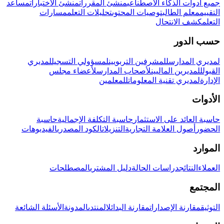
جميع أدوات الذكاء الاصطناعي
منشئ المقررات
منشئ الاختبارات
مساعد
التقييم
معلم الطالب
توصيات المحتوى
تحليلات التعلم
مسارات
التعلم
كشف الانتحال
حسب الدور
لمديري المدارس
للمشرفين التربويين
لمسؤولي التسجيل
لمديري
القبول
للمديرين الماليين
لأصحاب المدارس
لأعضاء مجلس
الإدارة
لمديري تقنية المعلومات
للمعلمين
الأدوات
حاسبة العائد على الاستثمار
حاسبة التكلفة الإجمالية
حاسبة
الحضور
أصول العلامة التجارية
التنزيلات
الكود المصدري
الفيديوهات
الموارد
العملاء
النتائج
دراسات الحالة
دليل المشتري
المصطلحات
المجتمع
التوثيق
مقارنة الإصدارات
مقارنة البدائل
المنتدى
المدونة
الأسئلة الشائعة