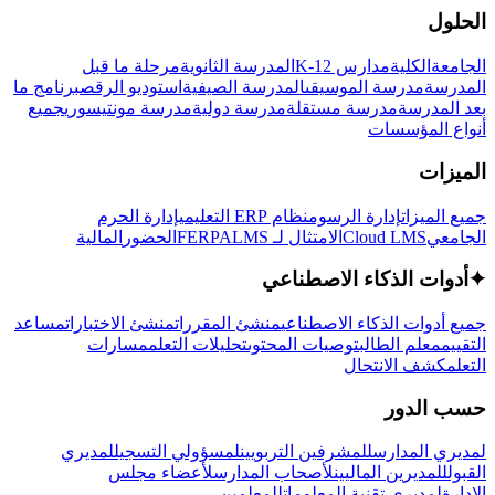
الحلول
الجامعة
الكلية
مدارس K-12
المدرسة الثانوية
مرحلة ما قبل
المدرسة
مدرسة الموسيقى
المدرسة الصيفية
استوديو الرقص
برنامج ما
بعد المدرسة
مدرسة مستقلة
مدرسة دولية
مدرسة مونتيسوري
جميع
أنواع المؤسسات
الميزات
جميع الميزات
إدارة الرسوم
نظام ERP التعليمي
إدارة الحرم
الجامعي
Cloud LMS
الامتثال لـ FERPA
LMS
الحضور
المالية
✦
أدوات الذكاء الاصطناعي
جميع أدوات الذكاء الاصطناعي
منشئ المقررات
منشئ الاختبارات
مساعد
التقييم
معلم الطالب
توصيات المحتوى
تحليلات التعلم
مسارات
التعلم
كشف الانتحال
حسب الدور
لمديري المدارس
للمشرفين التربويين
لمسؤولي التسجيل
لمديري
القبول
للمديرين الماليين
لأصحاب المدارس
لأعضاء مجلس
الإدارة
لمديري تقنية المعلومات
للمعلمين