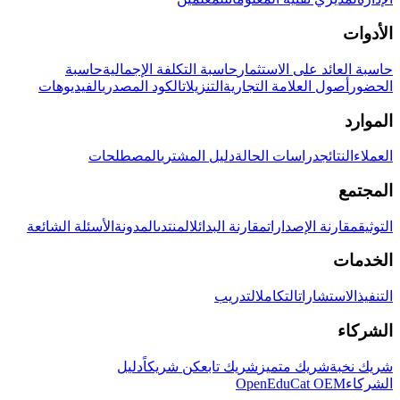
الأدوات
حاسبة العائد على الاستثمار
حاسبة التكلفة الإجمالية
حاسبة
الحضور
أصول العلامة التجارية
التنزيلات
الكود المصدري
الفيديوهات
الموارد
العملاء
النتائج
دراسات الحالة
دليل المشتري
المصطلحات
المجتمع
التوثيق
مقارنة الإصدارات
مقارنة البدائل
المنتدى
المدونة
الأسئلة الشائعة
الخدمات
التنفيذ
الاستشارات
التكامل
التدريب
الشركاء
شريك نخبة
شريك متميز
شريك تابع
كن شريكاً
دليل
الشركاء
OpenEduCat OEM