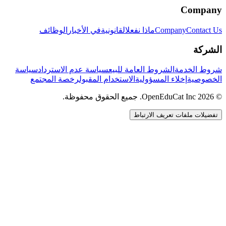
Company
Contact Us
Company
ماذا نفعل
القانونية
في الأخبار
الوظائف
الشركة
شروط الخدمة
الشروط العامة للبيع
سياسة عدم الاسترداد
سياسة
الخصوصية
إخلاء المسؤولية
الاستخدام المقبول
رخصة المجتمع
© 2026 OpenEduCat Inc. جميع الحقوق محفوظة.
تفضيلات ملفات تعريف الارتباط
اتصال سريع
صوت · أخبرنا باحتياجاتك
WhatsApp
راسلنا مباشرة