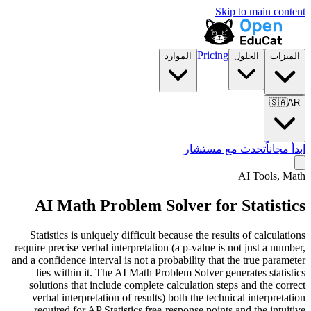
Skip to main content
Pricing
الميزات
الحلول
الموارد
🇸🇦
AR
ابدأ مجاناً
تحدث مع مستشار
AI Tools, Math
AI Math Problem Solver for
Statistics
Statistics is uniquely difficult because the results of calculations
require precise verbal interpretation (a p-value is not just a number,
and a confidence interval is not a probability that the true parameter
lies within it. The AI Math Problem Solver generates statistics
solutions that include complete calculation steps and the correct
verbal interpretation of results) both the technical interpretation
required for AP Statistics free-response points and the intuitive