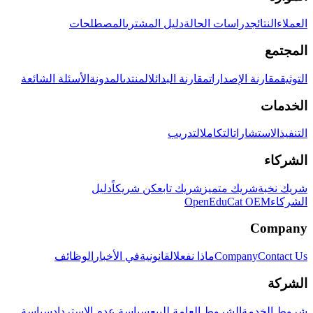
العملاء
النتائج
دراسات الحالة
دليل المشتري
المصطلحات
المجتمع
التوثيق
مقارنة الإصدارات
مقارنة البدائل
المنتدى
المدونة
الأسئلة الشائعة
الخدمات
التنفيذ
الاستشارات
التكامل
التدريب
الشركاء
شريك نخبة
شريك متميز
شريك تابع
كن شريكاً
دليل
الشركاء
OpenEduCat OEM
Company
Contact Us
Company
ماذا نفعل
القانونية
في الأخبار
الوظائف
الشركة
شروط الخدمة
الشروط العامة للبيع
سياسة عدم الاسترداد
سياسة