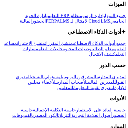
الميزات
جميع الميزات
إدارة الرسوم
نظام ERP التعليمي
إدارة الحرم
الجامعي
Cloud LMS
الامتثال لـ FERPA
LMS
الحضور
المالية
✦
أدوات الذكاء الاصطناعي
جميع أدوات الذكاء الاصطناعي
منشئ المقررات
منشئ الاختبارات
مساعد
التقييم
معلم الطالب
توصيات المحتوى
تحليلات التعلم
مسارات
التعلم
كشف الانتحال
حسب الدور
لمديري المدارس
للمشرفين التربويين
لمسؤولي التسجيل
لمديري
القبول
للمديرين الماليين
لأصحاب المدارس
لأعضاء مجلس
الإدارة
لمديري تقنية المعلومات
للمعلمين
الأدوات
حاسبة العائد على الاستثمار
حاسبة التكلفة الإجمالية
حاسبة
الحضور
أصول العلامة التجارية
التنزيلات
الكود المصدري
الفيديوهات
الموارد