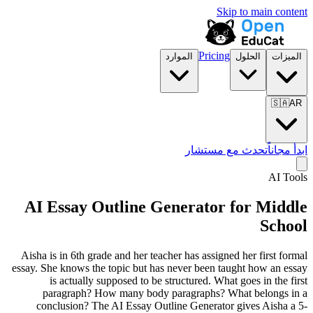
Skip to main content
Pricing
الميزات
الحلول
الموارد
🇸🇦
AR
ابدأ مجاناً
تحدث مع مستشار
AI Tools
AI Essay Outline Generator for
Middle
School
Aisha is in 6th grade and her teacher has assigned her first formal
essay. She knows the topic but has never been taught how an essay
is actually supposed to be structured. What goes in the first
paragraph? How many body paragraphs? What belongs in a
conclusion? The AI Essay Outline Generator gives Aisha a 5-