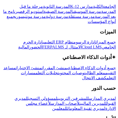
الجامعة
الكلية
مدارس K-12
المدرسة الثانوية
مرحلة ما قبل
المدرسة
مدرسة الموسيقى
المدرسة الصيفية
استوديو الرقص
برنامج ما
بعد المدرسة
مدرسة مستقلة
مدرسة دولية
مدرسة مونتيسوري
جميع
أنواع المؤسسات
الميزات
جميع الميزات
إدارة الرسوم
نظام ERP التعليمي
إدارة الحرم
الجامعي
Cloud LMS
الامتثال لـ FERPA
LMS
الحضور
المالية
✦
أدوات الذكاء الاصطناعي
جميع أدوات الذكاء الاصطناعي
منشئ المقررات
منشئ الاختبارات
مساعد
التقييم
معلم الطالب
توصيات المحتوى
تحليلات التعلم
مسارات
التعلم
كشف الانتحال
حسب الدور
لمديري المدارس
للمشرفين التربويين
لمسؤولي التسجيل
لمديري
القبول
للمديرين الماليين
لأصحاب المدارس
لأعضاء مجلس
الإدارة
لمديري تقنية المعلومات
للمعلمين