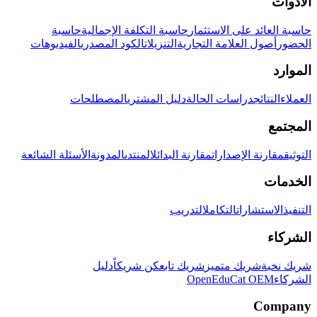
الأدوات
حاسبة العائد على الاستثمار
حاسبة التكلفة الإجمالية
حاسبة
الحضور
أصول العلامة التجارية
التنزيلات
الكود المصدري
الفيديوهات
الموارد
العملاء
النتائج
دراسات الحالة
دليل المشتري
المصطلحات
المجتمع
التوثيق
مقارنة الإصدارات
مقارنة البدائل
المنتدى
المدونة
الأسئلة الشائعة
الخدمات
التنفيذ
الاستشارات
التكامل
التدريب
الشركاء
شريك نخبة
شريك متميز
شريك تابع
كن شريكاً
دليل
الشركاء
OpenEduCat OEM
Company