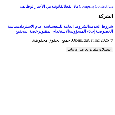
Contact Us
Company
ماذا نفعل
القانونية
في الأخبار
الوظائف
الشركة
شروط الخدمة
الشروط العامة للبيع
سياسة عدم الاسترداد
سياسة
الخصوصية
إخلاء المسؤولية
الاستخدام المقبول
رخصة المجتمع
© 2026 OpenEduCat Inc. جميع الحقوق محفوظة.
تفضيلات ملفات تعريف الارتباط
اتصال سريع
صوت · أخبرنا باحتياجاتك
WhatsApp
راسلنا مباشرة