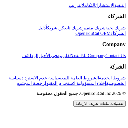
التنفيذ
الاستشارات
التكامل
التدريب
الشركاء
شريك نخبة
شريك متميز
شريك تابع
كن شريكاً
دليل
الشركاء
OpenEduCat OEM
Company
Contact Us
Company
ماذا نفعل
القانونية
في الأخبار
الوظائف
الشركة
شروط الخدمة
الشروط العامة للبيع
سياسة عدم الاسترداد
سياسة
الخصوصية
إخلاء المسؤولية
الاستخدام المقبول
رخصة المجتمع
© 2026 OpenEduCat Inc. جميع الحقوق محفوظة.
تفضيلات ملفات تعريف الارتباط
اتصال سريع