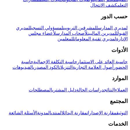
التعلم
كشف الانتحال
حسب الدور
لمديري المدارس
للمشرفين التربويين
لمسؤولي التسجيل
لمديري
القبول
للمديرين الماليين
لأصحاب المدارس
لأعضاء مجلس
الإدارة
لمديري تقنية المعلومات
للمعلمين
الأدوات
حاسبة العائد على الاستثمار
حاسبة التكلفة الإجمالية
حاسبة
الحضور
أصول العلامة التجارية
التنزيلات
الكود المصدري
الفيديوهات
الموارد
العملاء
النتائج
دراسات الحالة
دليل المشتري
المصطلحات
المجتمع
التوثيق
مقارنة الإصدارات
مقارنة البدائل
المنتدى
المدونة
الأسئلة الشائعة
الخدمات