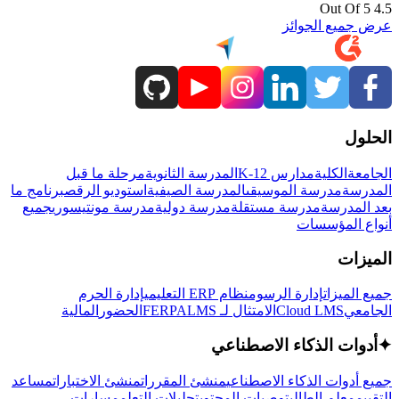
4.5 Out Of 5
عرض جميع الجوائز
الحلول
الجامعة
الكلية
مدارس K-12
المدرسة الثانوية
مرحلة ما قبل
المدرسة
مدرسة الموسيقى
المدرسة الصيفية
استوديو الرقص
برنامج ما
بعد المدرسة
مدرسة مستقلة
مدرسة دولية
مدرسة مونتيسوري
جميع
أنواع المؤسسات
الميزات
جميع الميزات
إدارة الرسوم
نظام ERP التعليمي
إدارة الحرم
الجامعي
Cloud LMS
الامتثال لـ FERPA
LMS
الحضور
المالية
✦
أدوات الذكاء الاصطناعي
جميع أدوات الذكاء الاصطناعي
منشئ المقررات
منشئ الاختبارات
مساعد
التقييم
معلم الطالب
توصيات المحتوى
تحليلات التعلم
مسارات