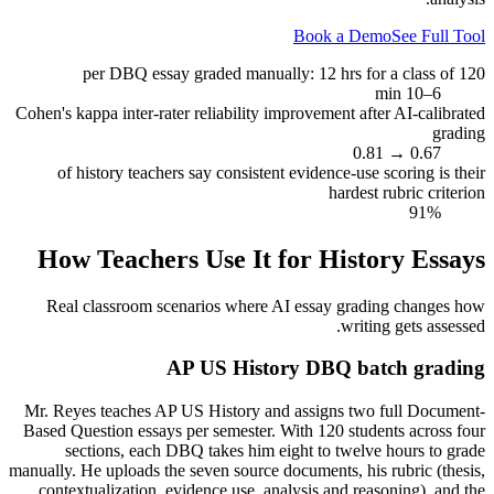
Book a Demo
See Full Tool
per DBQ essay graded manually: 12 hrs for a class of 120
6–10 min
Cohen's kappa inter-rater reliability improvement after AI-calibrated
grading
0.67 → 0.81
of history teachers say consistent evidence-use scoring is their
hardest rubric criterion
91%
How Teachers Use It for
History Essays
Real classroom scenarios where AI essay grading changes how
writing gets assessed.
AP US History DBQ batch grading
Mr. Reyes teaches AP US History and assigns two full Document-
Based Question essays per semester. With 120 students across four
sections, each DBQ takes him eight to twelve hours to grade
manually. He uploads the seven source documents, his rubric (thesis,
contextualization, evidence use, analysis and reasoning), and the