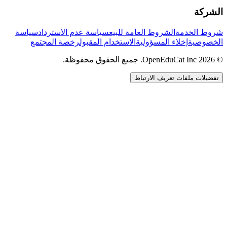
الشركة
شروط الخدمة
الشروط العامة للبيع
سياسة عدم الاسترداد
سياسة
الخصوصية
إخلاء المسؤولية
الاستخدام المقبول
رخصة المجتمع
© 2026 OpenEduCat Inc. جميع الحقوق محفوظة.
تفضيلات ملفات تعريف الارتباط
اتصال سريع
صوت · أخبرنا باحتياجاتك
WhatsApp
راسلنا مباشرة
الدردشة المباشرة