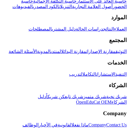
حاسبة العائد على الاستثمار
حاسبة التكلفة الإجمالية
حاسبة
الحضور
أصول العلامة التجارية
التنزيلات
الكود المصدري
الفيديوهات
الموارد
العملاء
النتائج
دراسات الحالة
دليل المشتري
المصطلحات
المجتمع
التوثيق
مقارنة الإصدارات
مقارنة البدائل
المنتدى
المدونة
الأسئلة الشائعة
الخدمات
التنفيذ
الاستشارات
التكامل
التدريب
الشركاء
شريك نخبة
شريك متميز
شريك تابع
كن شريكاً
دليل
الشركاء
OpenEduCat OEM
Company
Contact Us
Company
ماذا نفعل
القانونية
في الأخبار
الوظائف