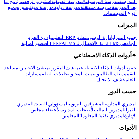
المدرسة
مدرسة الموسيقى
المدرسة الصيفية
استوديو الرقص
برنامج ما
بعد المدرسة
مدرسة مستقلة
مدرسة دولية
مدرسة مونتيسوري
جميع
أنواع المؤسسات
الميزات
جميع الميزات
إدارة الرسوم
نظام ERP التعليمي
إدارة الحرم
الجامعي
Cloud LMS
الامتثال لـ FERPA
LMS
الحضور
المالية
✦
أدوات الذكاء الاصطناعي
جميع أدوات الذكاء الاصطناعي
منشئ المقررات
منشئ الاختبارات
مساعد
التقييم
معلم الطالب
توصيات المحتوى
تحليلات التعلم
مسارات
التعلم
كشف الانتحال
حسب الدور
لمديري المدارس
للمشرفين التربويين
لمسؤولي التسجيل
لمديري
القبول
للمديرين الماليين
لأصحاب المدارس
لأعضاء مجلس
الإدارة
لمديري تقنية المعلومات
للمعلمين
الأدوات