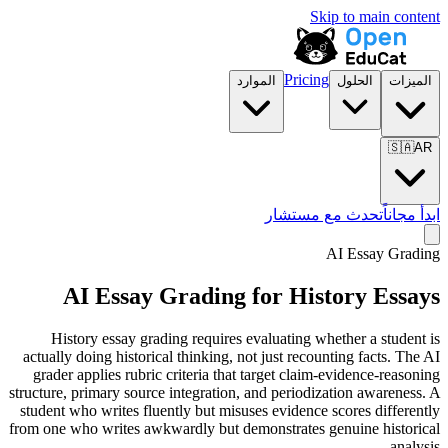
Skip to main content
Pricing
الميزات
الحلول
الموارد
🇸🇦
AR
ابدأ مجاناً
تحدث مع مستشار
AI Essay Grading
AI Essay Grading for
History Essays
History essay grading requires evaluating whether a student is
actually doing historical thinking, not just recounting facts. The AI
grader applies rubric criteria that target claim-evidence-reasoning
structure, primary source integration, and periodization awareness. A
student who writes fluently but misuses evidence scores differently
from one who writes awkwardly but demonstrates genuine historical
analysis.