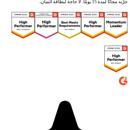
جرّبه مجانًا لمدة 15 يومًا. لا حاجة لبطاقة ائتمان.