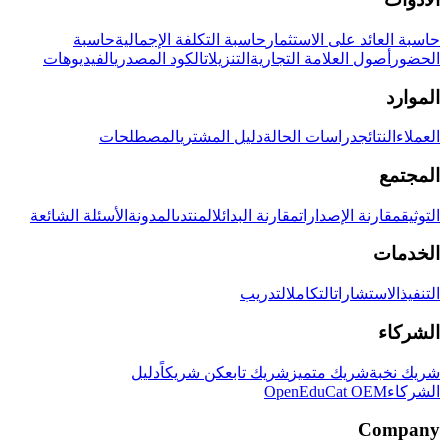
حاسبة العائد على الاستثمار
حاسبة التكلفة الإجمالية
حاسبة
الحضور
أصول العلامة التجارية
التنزيلات
الكود المصدري
الفيديوهات
الموارد
العملاء
النتائج
دراسات الحالة
دليل المشتري
المصطلحات
المجتمع
التوثيق
مقارنة الإصدارات
مقارنة البدائل
المنتدى
المدونة
الأسئلة الشائعة
الخدمات
التنفيذ
الاستشارات
التكامل
التدريب
الشركاء
شريك نخبة
شريك متميز
شريك تابع
كن شريكاً
دليل
الشركاء
OpenEduCat OEM
Company