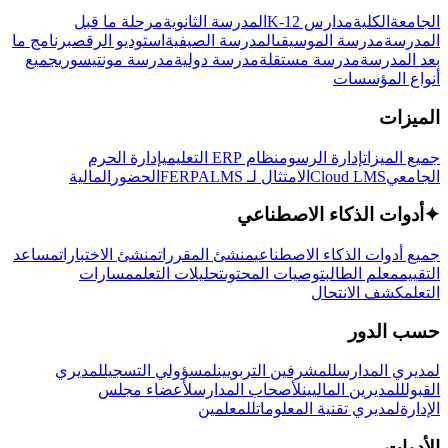
الجامعة
الكلية
مدارس K-12
المدرسة الثانوية
مرحلة ما قبل
المدرسة
مدرسة الموسيقى
المدرسة الصيفية
استوديو الرقص
برنامج ما
بعد المدرسة
مدرسة مستقلة
مدرسة دولية
مدرسة مونتيسوري
جميع
أنواع المؤسسات
الميزات
جميع الميزات
إدارة الرسوم
نظام ERP التعليمي
إدارة الحرم
الجامعي
Cloud LMS
الامتثال لـ FERPA
LMS
الحضور
المالية
✦
أدوات الذكاء الاصطناعي
جميع أدوات الذكاء الاصطناعي
منشئ المقررات
منشئ الاختبارات
مساعد
التقييم
معلم الطالب
توصيات المحتوى
تحليلات التعلم
مسارات
التعلم
كشف الانتحال
حسب الدور
لمديري المدارس
للمشرفين التربويين
لمسؤولي التسجيل
لمديري
القبول
للمديرين الماليين
لأصحاب المدارس
لأعضاء مجلس
الإدارة
لمديري تقنية المعلومات
للمعلمين
الأدوات