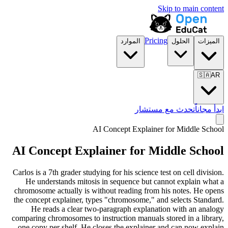
Skip to main content
Pricing
الميزات
الحلول
الموارد
🇸🇦
AR
ابدأ مجاناً
تحدث مع مستشار
AI Concept Explainer for
Middle School
AI Concept Explainer for
Middle School
Carlos is a 7th grader studying for his science test on cell division.
He understands mitosis in sequence but cannot explain what a
chromosome actually is without reading from his notes. He opens
the concept explainer, types "chromosome," and selects Standard.
He reads a clear two-paragraph explanation with an analogy
comparing chromosomes to instruction manuals stored in a library,
one copy per shelf. He closes the explainer and can now explain