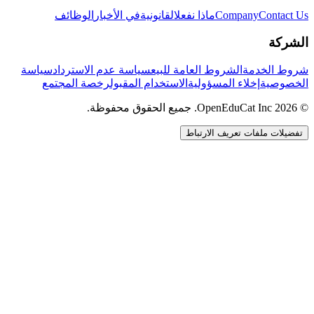
Contact Us
Company
ماذا نفعل
القانونية
في الأخبار
الوظائف
الشركة
شروط الخدمة
الشروط العامة للبيع
سياسة عدم الاسترداد
سياسة
الخصوصية
إخلاء المسؤولية
الاستخدام المقبول
رخصة المجتمع
© 2026 OpenEduCat Inc. جميع الحقوق محفوظة.
تفضيلات ملفات تعريف الارتباط
اتصال سريع
صوت · أخبرنا باحتياجاتك
WhatsApp
راسلنا مباشرة