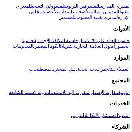
لمديري المدارس
للمشرفين التربويين
لمسؤولي التسجيل
لمديري
القبول
للمديرين الماليين
لأصحاب المدارس
لأعضاء مجلس
الإدارة
لمديري تقنية المعلومات
للمعلمين
الأدوات
حاسبة العائد على الاستثمار
حاسبة التكلفة الإجمالية
حاسبة
الحضور
أصول العلامة التجارية
التنزيلات
الكود المصدري
الفيديوهات
الموارد
العملاء
النتائج
دراسات الحالة
دليل المشتري
المصطلحات
المجتمع
التوثيق
مقارنة الإصدارات
مقارنة البدائل
المنتدى
المدونة
الأسئلة الشائعة
الخدمات
التنفيذ
الاستشارات
التكامل
التدريب
الشركاء