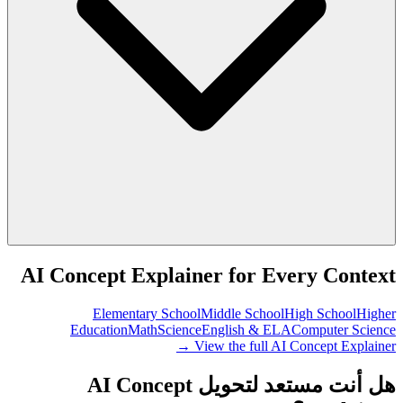
AI Concept Explainer for Every Context
Elementary School
Middle School
High School
Higher
Education
Math
Science
English & ELA
Computer Science
View the full AI Concept Explainer →
هل أنت مستعد لتحويل AI Concept