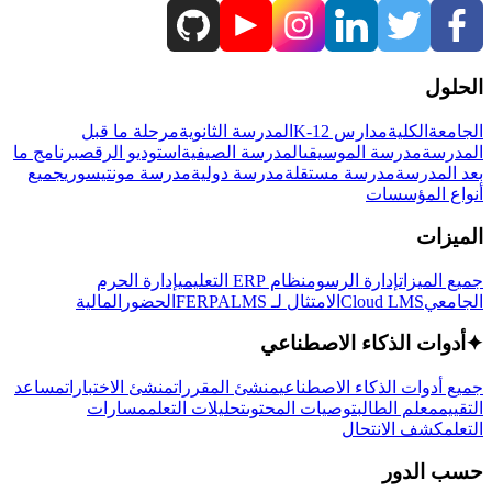
الحلول
الجامعة
الكلية
مدارس K-12
المدرسة الثانوية
مرحلة ما قبل
المدرسة
مدرسة الموسيقى
المدرسة الصيفية
استوديو الرقص
برنامج ما
بعد المدرسة
مدرسة مستقلة
مدرسة دولية
مدرسة مونتيسوري
جميع
أنواع المؤسسات
الميزات
جميع الميزات
إدارة الرسوم
نظام ERP التعليمي
إدارة الحرم
الجامعي
Cloud LMS
الامتثال لـ FERPA
LMS
الحضور
المالية
✦
أدوات الذكاء الاصطناعي
جميع أدوات الذكاء الاصطناعي
منشئ المقررات
منشئ الاختبارات
مساعد
التقييم
معلم الطالب
توصيات المحتوى
تحليلات التعلم
مسارات
التعلم
كشف الانتحال
حسب الدور