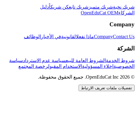
شريك نخبة
شريك متميز
شريك تابع
كن شريكاً
دليل
الشركاء
OpenEduCat OEM
Company
Contact Us
Company
ماذا نفعل
القانونية
في الأخبار
الوظائف
الشركة
شروط الخدمة
الشروط العامة للبيع
سياسة عدم الاسترداد
سياسة
الخصوصية
إخلاء المسؤولية
الاستخدام المقبول
رخصة المجتمع
© 2026 OpenEduCat Inc. جميع الحقوق محفوظة.
تفضيلات ملفات تعريف الارتباط
اتصال سريع
صوت · أخبرنا باحتياجاتك