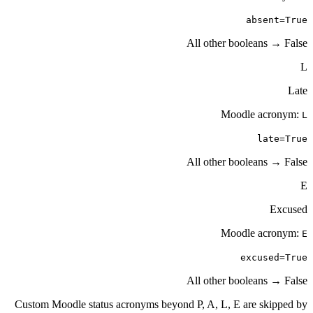
abse
All other boolean
Moodle a
la
All other boolean
Moodle a
excus
All other boolean
Custom Moodle status acronyms beyond P, A, L, E are s