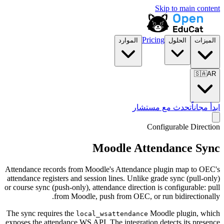
Skip to mai
Pricing
الحلول
الموارد
تحدث مع مستشار
Configurable 
Moodle Attendance
Attendance records from Moodle's Attendance plugin map
attendance registers and session lines. Unlike grade sync (p
or course sync (push-only), attendance direction is configura
from Moodle, push from OEC, or run bidirec
The sync requires the
Moodle plugi
local_wsattendance
exposes the attendance WS API. The integration detects its