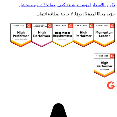
أسعار لمؤسستي
شاهد كيف يعمل
تحدّث مع مستشار
. لا حاجة لبطاقة ائتمان.