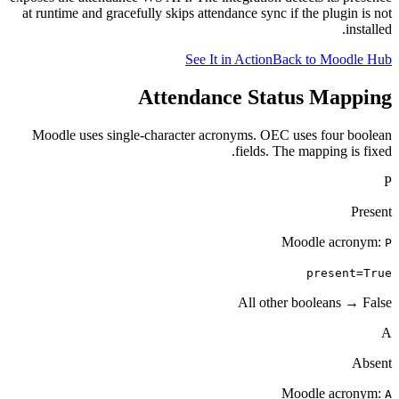
at runtime and gracefully skips attendance sync if the plu
See It in Action
Back to Mo
Attendance Status Ma
Moodle uses single-character acronyms. OEC uses fou
fields. The mapping
Moodle a
prese
All other boolean
Moodle a