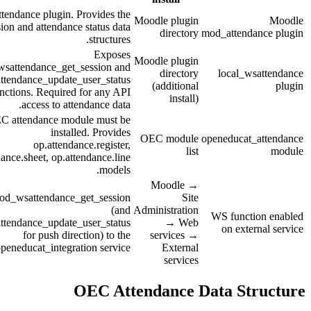
Core attendance plugin. Provides the
Moodle plugin
session and attendance status data
directory
mod_attendanc
structures.
Exposes
Moodle plugin
mod_wsattendance_get_session and
directory
local_wsat
mod_wsattendance_update_user_status
(additional
WS functions. Required for any API
install)
access to attendance data.
The OEC attendance module must be
installed. Provides
OEC module
openeducat_at
op.attendance.register,
list
op.attendance.sheet, op.attendance.line
models.
Moodle →
Add mod_wsattendance_get_session
Site
(and
Administration
WS function
mod_wsattendance_update_user_status
→ Web
on externa
for push direction) to the
services →
openeducat_integration service.
External
services
OEC Attendance Data Stru