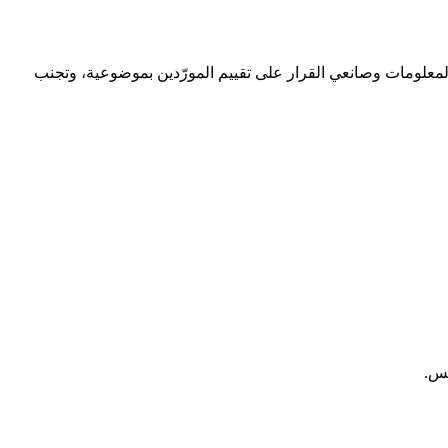
بخطوة مديري تقنية المعلومات وصانعي القرار على تقييم المورّدين بموضوعية، وتجنب
يس.