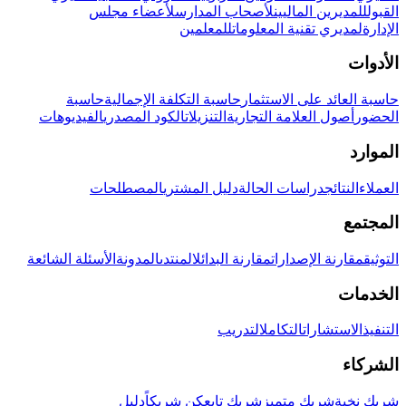
القبول
للمديرين الماليين
لأصحاب المدارس
لأعضاء مجلس
الإدارة
لمديري تقنية المعلومات
للمعلمين
الأدوات
حاسبة العائد على الاستثمار
حاسبة التكلفة الإجمالية
حاسبة
الحضور
أصول العلامة التجارية
التنزيلات
الكود المصدري
الفيديوهات
الموارد
العملاء
النتائج
دراسات الحالة
دليل المشتري
المصطلحات
المجتمع
التوثيق
مقارنة الإصدارات
مقارنة البدائل
المنتدى
المدونة
الأسئلة الشائعة
الخدمات
التنفيذ
الاستشارات
التكامل
التدريب
الشركاء
شريك نخبة
شريك متميز
شريك تابع
كن شريكاً
دليل