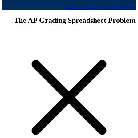
Book a Demo
← US K12 Overview
The AP Grading Spreadsheet Problem