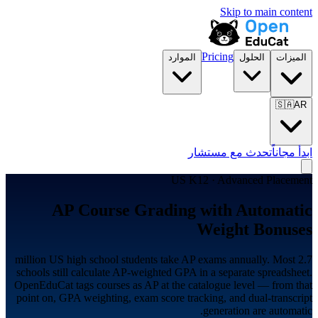
Skip to main content
Pricing
الميزات
الحلول
الموارد
🇸🇦
AR
ابدأ مجاناً
تحدث مع مستشار
US K12 · Advanced Placement
AP Course Grading with Automatic
Weight Bonuses
2.7 million US high school students take AP exams annually. Most
schools still calculate AP-weighted GPA in a separate spreadsheet.
OpenEduCat tags courses as AP at the catalogue level — from that
point on, GPA weighting, exam score tracking, and dual-transcript
generation are automatic.