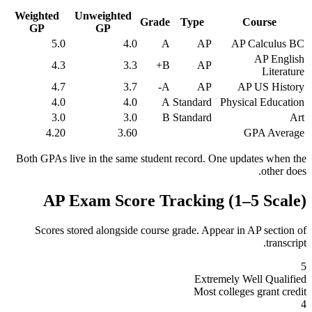
Weighted
Unweighted
Grade
Type
Course
GP
GP
5.0
4.0
A
AP
AP Calculus BC
AP English
4.3
3.3
B+
AP
Literature
4.7
3.7
A-
AP
AP US History
4.0
4.0
A
Standard
Physical Education
3.0
3.0
B
Standard
Art
4.20
3.60
GPA Average
Both GPAs live in the same student record. One updates when the
other does.
AP Exam Score Tracking (1–5 Scale)
Scores stored alongside course grade. Appear in AP section of
transcript.
5
Extremely Well Qualified
Most colleges grant credit
4