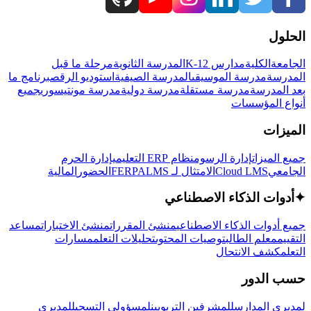
الحلول
الجامعة
الكلية
مدارس K-12
المدرسة الثانوية
مرحلة ما قبل
المدرسة
مدرسة الموسيقى
المدرسة الصيفية
استوديو الرقص
برنامج ما
بعد المدرسة
مدرسة مستقلة
مدرسة دولية
مدرسة مونتيسوري
جميع
أنواع المؤسسات
الميزات
جميع الميزات
إدارة الرسوم
نظام ERP التعليمي
إدارة الحرم
الجامعي
Cloud LMS
الامتثال لـ FERPA
LMS
الحضور
المالية
✦
أدوات الذكاء الاصطناعي
جميع أدوات الذكاء الاصطناعي
منشئ المقررات
منشئ الاختبارات
مساعد
التقييم
معلم الطالب
توصيات المحتوى
تحليلات التعلم
مسارات
التعلم
كشف الانتحال
حسب الدور
لمديري المدارس
للمشرفين التربويين
لمسؤولي التسجيل
لمديري