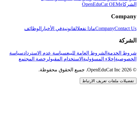
الشركاء
OpenEduCat OEM
Company
Contact Us
Company
ماذا نفعل
القانونية
في الأخبار
الوظائف
الشركة
شروط الخدمة
الشروط العامة للبيع
سياسة عدم الاسترداد
سياسة
الخصوصية
إخلاء المسؤولية
الاستخدام المقبول
رخصة المجتمع
© 2026 OpenEduCat Inc. جميع الحقوق محفوظة.
تفضيلات ملفات تعريف الارتباط
اتصال سريع
صوت · أخبرنا باحتياجاتك
WhatsApp