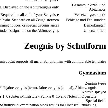
Gesamtpunktzahl und
. Displayed on the Abiturzeugnis only.
Abiturnote
. Required on all end-of-year Zeugnisse.
Versetzungsvermerk
albjahr. Standard on all Zeugnisformen.
Fehltage und Fehlstunden
ning notices, or special circumstances.
Bemerkungen
tudent's signature on the Abiturzeugnis.
Unterschriften
Zeugnis by Schulform
nEduCat supports all major Schulformen with configurable templates.
Gymnasium
Zeugnis types
Halbjahreszeugnis (term), Jahreszeugnis (annual), Abiturzeugnis
Notes displayed
s 1–6 (Unter-/Mittelstufe); Punkte 0–15 and Noten in Oberstufe
Special fields
d individual examination block results for Hochschulzulassung.