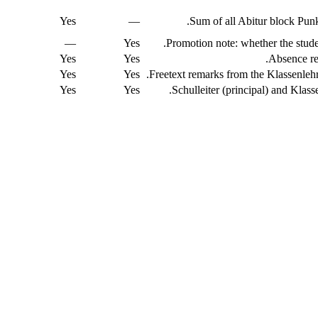
Yes
—
Sum of all Abitur block Pun
—
Yes
Promotion note: whether the studen
Yes
Yes
Absence re
Yes
Yes
Freetext remarks from the Klassenlehr
Yes
Yes
Schulleiter (principal) and Klass