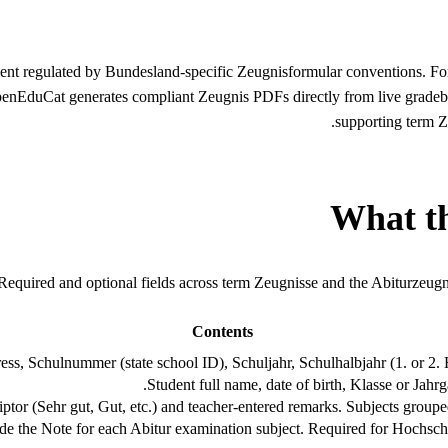
ent regulated by Bundesland-specific Zeugnisformular conventions. For
nEduCat generates compliant Zeugnis PDFs directly from live gradebo
supporting term Z
What t
Required and optional fields across term Zeugnisse and the Abiturzeu
Contents
ss, Schulnummer (state school ID), Schuljahr, Schulhalbjahr (1. or 2. H
Student full name, date of birth, Klasse or Jahrg
riptor (Sehr gut, Gut, etc.) and teacher-entered remarks. Subjects gro
ide the Note for each Abitur examination subject. Required for Hochs