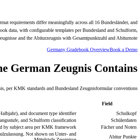
mat requirements differ meaningfully across all 16 Bundesländer, and
ok data, with configurable templates per Bundesland and Schulform,
eugnisse and the Abiturzeugnis with Gesamtpunktzahl and Abiturnote.
Germany Gradebook Overview
Book a Demo
he German Zeugnis Contains
gnis, per KMK standards and Bundesland Zeugnisformular conventions.
Field
albjahr), and document type identifier.
Schulkopf
angsstufe, and Schulform classification.
Schülerdaten
uped by subject area per KMK framework.
Fächer und Noten
chulzulassung. Not shown on Unter- and
Abitur Punkte
Mittelstufe Zeugnisse.