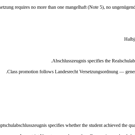
setzung requires no more than one mangelhaft (Note 5), no ungenügend (
Halbj
Abschlusszeugnis specifies the Realschulabsc
Class promotion follows Landesrecht Versetzungsordnung — general
ptschulabschlusszeugnis specifies whether the student achieved the qual