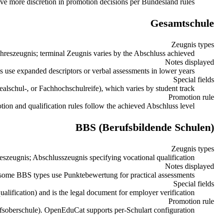
e more discretion in promotion decisions per Bundesland rules.
Gesamtschule
Zeugnis types
hreszeugnis; terminal Zeugnis varies by the Abschluss achieved
Notes displayed
 use expanded descriptors or verbal assessments in lower years
Special fields
alschul-, or Fachhochschulreife), which varies by student track.
Promotion rule
ion and qualification rules follow the achieved Abschluss level.
BBS (Berufsbildende Schulen)
Zeugnis types
eszeugnis; Abschlusszeugnis specifying vocational qualification
Notes displayed
 some BBS types use Punktebewertung for practical assessments
Special fields
lification) and is the legal document for employer verification.
Promotion rule
fsoberschule). OpenEduCat supports per-Schulart configuration.