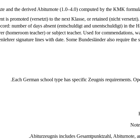
kte and the derived Abiturnote (1.0–4.0) computed by the KMK formula
t is promoted (versetzt) to the next Klasse, or retained (nicht versetzt)
cord: number of days absent (entschuldigt and unentschuldigt) in the H
er (homeroom teacher) or subject teacher. Used for commendations, war
enlehrer signature lines with date. Some Bundesländer also require the s
Each German school type has specific Zeugnis requirements. Ope
Note
Abiturzeugnis includes Gesamtpunktzahl, Abiturnote, an