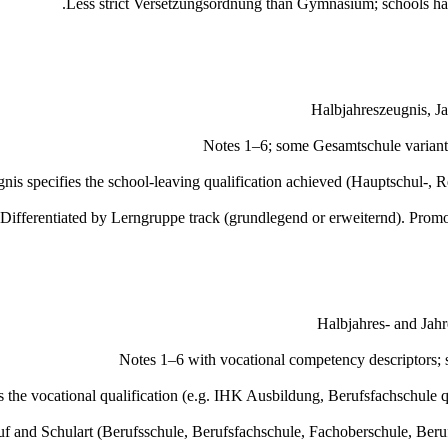
Less strict Versetzungsordnung than Gymnasium; schools hav
Halbjahreszeugnis, Ja
Notes 1–6; some Gesamtschule variants
nis specifies the school-leaving qualification achieved (Hauptschul-, Re
Differentiated by Lerngruppe track (grundlegend or erweiternd). Promot
Halbjahres- and Jahr
Notes 1–6 with vocational competency descriptors;
the vocational qualification (e.g. IHK Ausbildung, Berufsfachschule qua
uf and Schulart (Berufsschule, Berufsfachschule, Fachoberschule, Beru