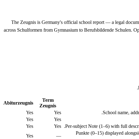
The Zeugnis is Germany's official school report — a legal docum
across Schulformen from Gymnasium to Berufsbildende Schulen. Ope
Term
Abiturzeugnis
Zeugnis
Yes
Yes
School name, addre
Yes
Yes
Yes
Yes
Per-subject Note (1–6) with full desc
Punkte (0–15) displayed alongs
Yes
—