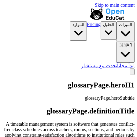
Skip to main content
Pricing
الميزات
الحلول
الموارد
🇸🇦
AR
ابدأ مجاناً
تحدث مع مستشار
glossaryPage.heroH1
glossaryPage.heroSubtitle
glossaryPage.definitionTitle
A timetable management system is software that generates conflict-
free class schedules across teachers, rooms, sections, and periods by
applying constraint-satisfaction algorithms to institutional rules such