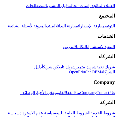
العملاء
النتائج
دراسات الحالة
دليل المشتري
المصطلحات
المجتمع
التوثيق
مقارنة الإصدارات
مقارنة البدائل
المنتدى
المدونة
الأسئلة الشائعة
الخدمات
التنفيذ
الاستشارات
التكامل
التدريب
الشركاء
شريك نخبة
شريك متميز
شريك تابع
كن شريكاً
دليل
الشركاء
OpenEduCat OEM
Company
Contact Us
Company
ماذا نفعل
القانونية
في الأخبار
الوظائف
الشركة
شروط الخدمة
الشروط العامة للبيع
سياسة عدم الاسترداد
سياسة