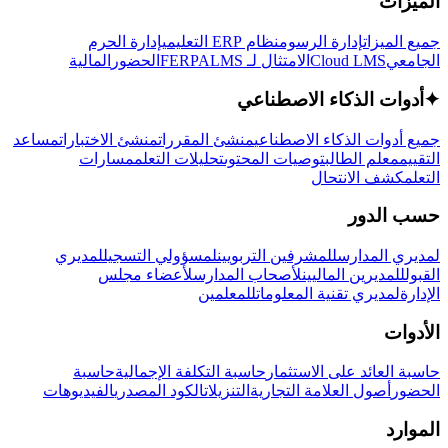
الميزات
جميع الميزات
إدارة الرسوم
نظام ERP التعليمي
إدارة الحرم
الجامعي
Cloud LMS
الامتثال لـ FERPA
LMS
الحضور
المالية
✦
أدوات الذكاء الاصطناعي
جميع أدوات الذكاء الاصطناعي
منشئ المقررات
منشئ الاختبارات
مساعد
التقييم
معلم الطالب
توصيات المحتوى
تحليلات التعلم
مسارات
التعلم
كشف الانتحال
حسب الدور
لمديري المدارس
للمشرفين التربويين
لمسؤولي التسجيل
لمديري
القبول
للمديرين الماليين
لأصحاب المدارس
لأعضاء مجلس
الإدارة
لمديري تقنية المعلومات
للمعلمين
الأدوات
حاسبة العائد على الاستثمار
حاسبة التكلفة الإجمالية
حاسبة
الحضور
أصول العلامة التجارية
التنزيلات
الكود المصدري
الفيديوهات
الموارد