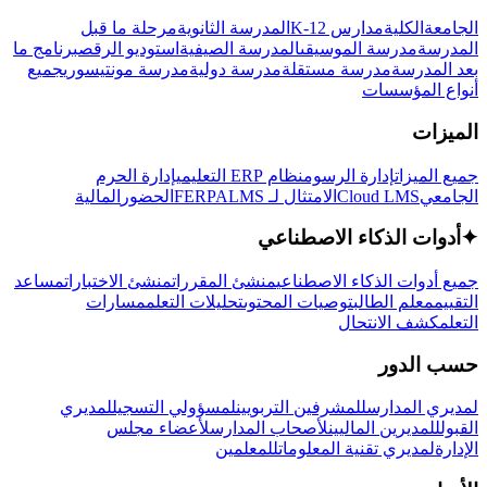
الجامعة
الكلية
مدارس K-12
المدرسة الثانوية
مرحلة ما قبل
المدرسة
مدرسة الموسيقى
المدرسة الصيفية
استوديو الرقص
برنامج ما
بعد المدرسة
مدرسة مستقلة
مدرسة دولية
مدرسة مونتيسوري
جميع
أنواع المؤسسات
الميزات
جميع الميزات
إدارة الرسوم
نظام ERP التعليمي
إدارة الحرم
الجامعي
Cloud LMS
الامتثال لـ FERPA
LMS
الحضور
المالية
✦
أدوات الذكاء الاصطناعي
جميع أدوات الذكاء الاصطناعي
منشئ المقررات
منشئ الاختبارات
مساعد
التقييم
معلم الطالب
توصيات المحتوى
تحليلات التعلم
مسارات
التعلم
كشف الانتحال
حسب الدور
لمديري المدارس
للمشرفين التربويين
لمسؤولي التسجيل
لمديري
القبول
للمديرين الماليين
لأصحاب المدارس
لأعضاء مجلس
الإدارة
لمديري تقنية المعلومات
للمعلمين