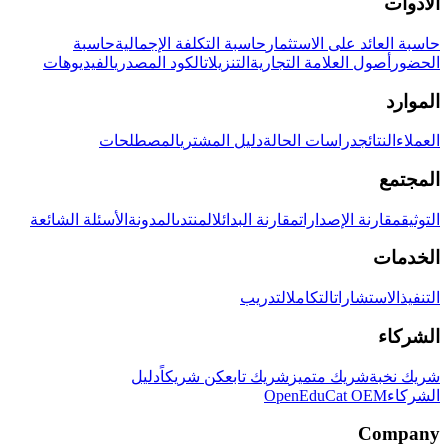
الأدوات
حاسبة العائد على الاستثمار
حاسبة التكلفة الإجمالية
حاسبة
الحضور
أصول العلامة التجارية
التنزيلات
الكود المصدري
الفيديوهات
الموارد
العملاء
النتائج
دراسات الحالة
دليل المشتري
المصطلحات
المجتمع
التوثيق
مقارنة الإصدارات
مقارنة البدائل
المنتدى
المدونة
الأسئلة الشائعة
الخدمات
التنفيذ
الاستشارات
التكامل
التدريب
الشركاء
شريك نخبة
شريك متميز
شريك تابع
كن شريكاً
دليل
الشركاء
OpenEduCat OEM
Company