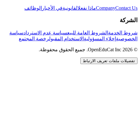
Contact Us
Company
ماذا نفعل
القانونية
في الأخبار
الوظائف
الشركة
شروط الخدمة
الشروط العامة للبيع
سياسة عدم الاسترداد
سياسة
الخصوصية
إخلاء المسؤولية
الاستخدام المقبول
رخصة المجتمع
© 2026 OpenEduCat Inc. جميع الحقوق محفوظة.
تفضيلات ملفات تعريف الارتباط
اتصال سريع
صوت · أخبرنا باحتياجاتك
WhatsApp
راسلنا مباشرة