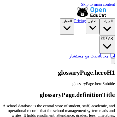
Skip to main content
Pricing
الميزات
الحلول
الموارد
🇸🇦
AR
ابدأ مجاناً
تحدث مع مستشار
glossaryPage.heroH1
glossaryPage.heroSubtitle
glossaryPage.definitionTitle
A school database is the central store of student, staff, academic, and
operational records that the school management system reads and
writes. It holds enrollment, attendance, grades, fees, timetables,