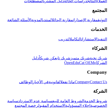
العملاء
النتائج
دراسات الحالة
دليل المشتري
المصطلحات
المجتمع
التوثيق
مقارنة الإصدارات
مقارنة البدائل
المنتدى
المدونة
الأسئلة الشائعة
الخدمات
التنفيذ
الاستشارات
التكامل
التدريب
الشركاء
شريك نخبة
شريك متميز
شريك تابع
كن شريكاً
دليل
الشركاء
OpenEduCat OEM
Company
Contact Us
Company
ماذا نفعل
القانونية
في الأخبار
الوظائف
الشركة
شروط الخدمة
الشروط العامة للبيع
سياسة عدم الاسترداد
سياسة
الخصوصية
إخلاء المسؤولية
الاستخدام المقبول
رخصة المجتمع