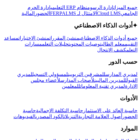
جميع الميزات
إدارة الرسوم
نظام ERP التعليمي
إدارة الحرم
الجامعي
Cloud LMS
الامتثال لـ FERPA
LMS
الحضور
المالية
✦
أدوات الذكاء الاصطناعي
جميع أدوات الذكاء الاصطناعي
منشئ المقررات
منشئ الاختبارات
مساعد
التقييم
معلم الطالب
توصيات المحتوى
تحليلات التعلم
مسارات
التعلم
كشف الانتحال
حسب الدور
لمديري المدارس
للمشرفين التربويين
لمسؤولي التسجيل
لمديري
القبول
للمديرين الماليين
لأصحاب المدارس
لأعضاء مجلس
الإدارة
لمديري تقنية المعلومات
للمعلمين
الأدوات
حاسبة العائد على الاستثمار
حاسبة التكلفة الإجمالية
حاسبة
الحضور
أصول العلامة التجارية
التنزيلات
الكود المصدري
الفيديوهات
الموارد