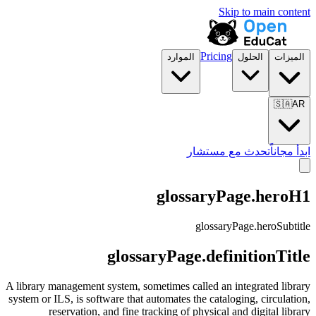
Skip to main content
Pricing
الميزات
الحلول
الموارد
🇸🇦
AR
ابدأ مجاناً
تحدث مع مستشار
glossaryPage.heroH1
glossaryPage.heroSubtitle
glossaryPage.definitionTitle
A library management system, sometimes called an integrated library
system or ILS, is software that automates the cataloging, circulation,
reservation, and fine tracking of physical and digital library