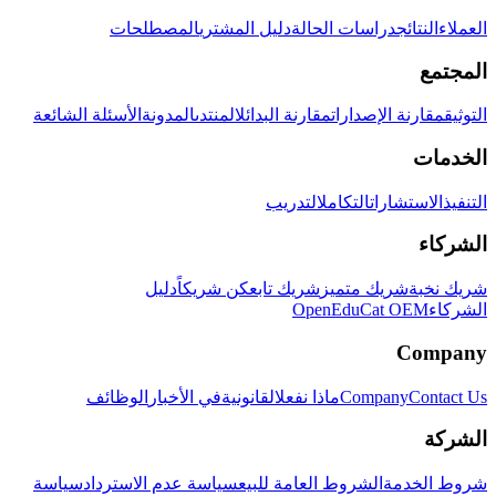
العملاء
النتائج
دراسات الحالة
دليل المشتري
المصطلحات
المجتمع
التوثيق
مقارنة الإصدارات
مقارنة البدائل
المنتدى
المدونة
الأسئلة الشائعة
الخدمات
التنفيذ
الاستشارات
التكامل
التدريب
الشركاء
شريك نخبة
شريك متميز
شريك تابع
كن شريكاً
دليل
الشركاء
OpenEduCat OEM
Company
Contact Us
Company
ماذا نفعل
القانونية
في الأخبار
الوظائف
الشركة
شروط الخدمة
الشروط العامة للبيع
سياسة عدم الاسترداد
سياسة