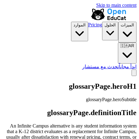
Skip to main content
Pricing
الميزات
الحلول
الموارد
🇸🇦
AR
ابدأ مجاناً
تحدث مع مستشار
glossaryPage.heroH1
glossaryPage.heroSubtitle
glossaryPage.definitionTitle
An Infinite Campus alternative is any student information system
that a K-12 district evaluates as a replacement for Infinite Campus,
usually after dissatisfaction with renewal pricing, contract terms, or