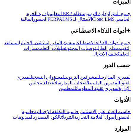
الميزات
جميع الميزات
إدارة الرسوم
نظام ERP التعليمي
إدارة الحرم
الجامعي
Cloud LMS
الامتثال لـ FERPA
LMS
الحضور
المالية
✦
أدوات الذكاء الاصطناعي
جميع أدوات الذكاء الاصطناعي
منشئ المقررات
منشئ الاختبارات
مساعد
التقييم
معلم الطالب
توصيات المحتوى
تحليلات التعلم
مسارات
التعلم
كشف الانتحال
حسب الدور
لمديري المدارس
للمشرفين التربويين
لمسؤولي التسجيل
لمديري
القبول
للمديرين الماليين
لأصحاب المدارس
لأعضاء مجلس
الإدارة
لمديري تقنية المعلومات
للمعلمين
الأدوات
حاسبة العائد على الاستثمار
حاسبة التكلفة الإجمالية
حاسبة
الحضور
أصول العلامة التجارية
التنزيلات
الكود المصدري
الفيديوهات
الموارد