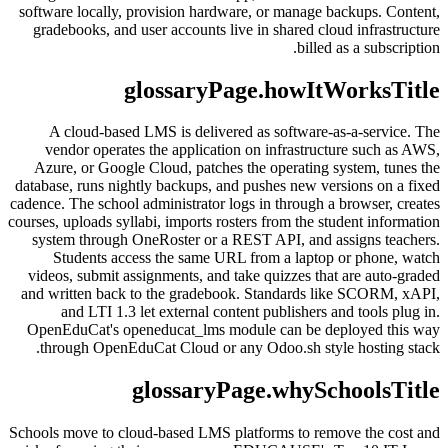
software locally, provision hardware, or manage backups. Content,
gradebooks, and user accounts live in shared cloud infrastructure
billed as a subscription.
glossaryPage.howItWorksTitle
A cloud-based LMS is delivered as software-as-a-service. The
vendor operates the application on infrastructure such as AWS,
Azure, or Google Cloud, patches the operating system, tunes the
database, runs nightly backups, and pushes new versions on a fixed
cadence. The school administrator logs in through a browser, creates
courses, uploads syllabi, imports rosters from the student information
system through OneRoster or a REST API, and assigns teachers.
Students access the same URL from a laptop or phone, watch
videos, submit assignments, and take quizzes that are auto-graded
and written back to the gradebook. Standards like SCORM, xAPI,
and LTI 1.3 let external content publishers and tools plug in.
OpenEduCat's openeducat_lms module can be deployed this way
through OpenEduCat Cloud or any Odoo.sh style hosting stack.
glossaryPage.whySchoolsTitle
Schools move to cloud-based LMS platforms to remove the cost and