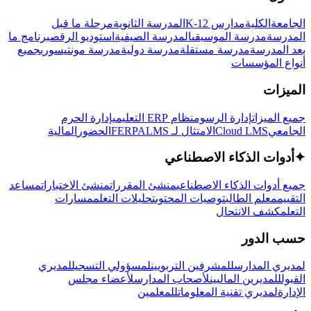
الجامعة
الكلية
مدارس K-12
المدرسة الثانوية
مرحلة ما قبل
المدرسة
مدرسة الموسيقى
المدرسة الصيفية
استوديو الرقص
برنامج ما
بعد المدرسة
مدرسة مستقلة
مدرسة دولية
مدرسة مونتيسوري
جميع
أنواع المؤسسات
الميزات
جميع الميزات
إدارة الرسوم
نظام ERP التعليمي
إدارة الحرم
الجامعي
Cloud LMS
الامتثال لـ FERPA
LMS
الحضور
المالية
✦
أدوات الذكاء الاصطناعي
جميع أدوات الذكاء الاصطناعي
منشئ المقررات
منشئ الاختبارات
مساعد
التقييم
معلم الطالب
توصيات المحتوى
تحليلات التعلم
مسارات
التعلم
كشف الانتحال
حسب الدور
لمديري المدارس
للمشرفين التربويين
لمسؤولي التسجيل
لمديري
القبول
للمديرين الماليين
لأصحاب المدارس
لأعضاء مجلس
الإدارة
لمديري تقنية المعلومات
للمعلمين