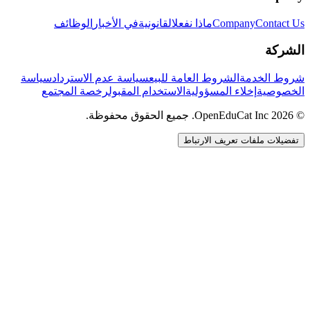
Contact Us
Company
ماذا نفعل
القانونية
في الأخبار
الوظائف
الشركة
شروط الخدمة
الشروط العامة للبيع
سياسة عدم الاسترداد
سياسة
الخصوصية
إخلاء المسؤولية
الاستخدام المقبول
رخصة المجتمع
© 2026 OpenEduCat Inc. جميع الحقوق محفوظة.
تفضيلات ملفات تعريف الارتباط
اتصال سريع
صوت · أخبرنا باحتياجاتك
WhatsApp
راسلنا مباشرة