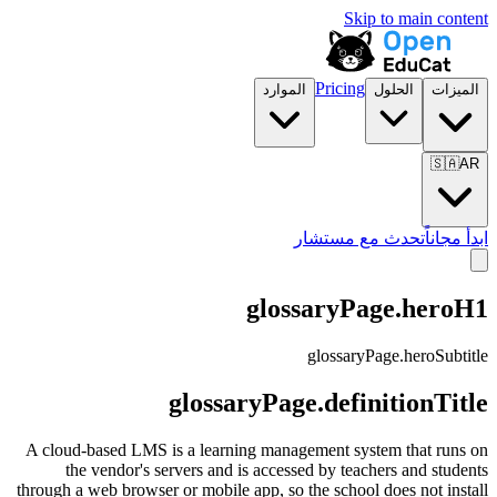
Skip to main content
Pricing
الميزات
الحلول
الموارد
🇸🇦
AR
ابدأ مجاناً
تحدث مع مستشار
glossaryPage.heroH1
glossaryPage.heroSubtitle
glossaryPage.definitionTitle
A cloud-based LMS is a learning management system that runs on
the vendor's servers and is accessed by teachers and students
through a web browser or mobile app, so the school does not install