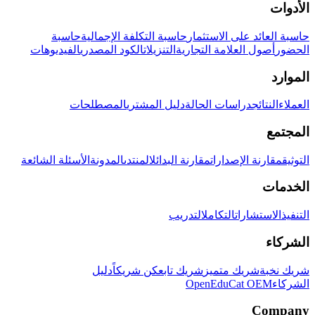
الأدوات
حاسبة العائد على الاستثمار
حاسبة التكلفة الإجمالية
حاسبة
الحضور
أصول العلامة التجارية
التنزيلات
الكود المصدري
الفيديوهات
الموارد
العملاء
النتائج
دراسات الحالة
دليل المشتري
المصطلحات
المجتمع
التوثيق
مقارنة الإصدارات
مقارنة البدائل
المنتدى
المدونة
الأسئلة الشائعة
الخدمات
التنفيذ
الاستشارات
التكامل
التدريب
الشركاء
شريك نخبة
شريك متميز
شريك تابع
كن شريكاً
دليل
الشركاء
OpenEduCat OEM
Company