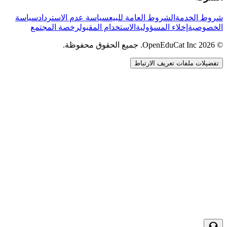
شروط الخدمة
الشروط العامة للبيع
سياسة عدم الاسترداد
سياسة
الخصوصية
إخلاء المسؤولية
الاستخدام المقبول
رخصة المجتمع
© 2026 OpenEduCat Inc. جميع الحقوق محفوظة.
تفضيلات ملفات تعريف الارتباط
اتصال سريع
صوت · أخبرنا باحتياجاتك
WhatsApp
راسلنا مباشرة
الدردشة المباشرة
تحدث مع فريقنا