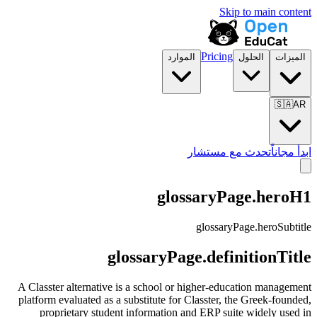
Skip to main content
Pricing
الميزات
الحلول
الموارد
🇸🇦
AR
ابدأ مجاناً
تحدث مع مستشار
glossaryPage.heroH1
glossaryPage.heroSubtitle
glossaryPage.definitionTitle
A Classter alternative is a school or higher-education management
platform evaluated as a substitute for Classter, the Greek-founded,
proprietary student information and ERP suite widely used in