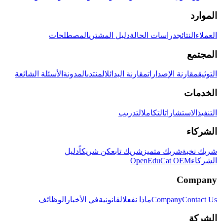
الموارد
العملاء
النتائج
دراسات الحالة
دليل المشتري
المصطلحات
المجتمع
التوثيق
مقارنة الإصدارات
مقارنة البدائل
المنتدى
المدونة
الأسئلة الشائعة
الخدمات
التنفيذ
الاستشارات
التكامل
التدريب
الشركاء
شريك نخبة
شريك متميز
شريك تابع
كن شريكاً
دليل
الشركاء
OpenEduCat OEM
Company
Contact Us
Company
ماذا نفعل
القانونية
في الأخبار
الوظائف
الشركة