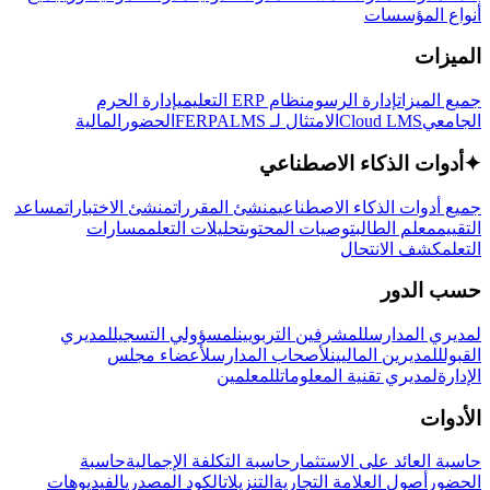
أنواع المؤسسات
الميزات
جميع الميزات
إدارة الرسوم
نظام ERP التعليمي
إدارة الحرم
الجامعي
Cloud LMS
الامتثال لـ FERPA
LMS
الحضور
المالية
✦
أدوات الذكاء الاصطناعي
جميع أدوات الذكاء الاصطناعي
منشئ المقررات
منشئ الاختبارات
مساعد
التقييم
معلم الطالب
توصيات المحتوى
تحليلات التعلم
مسارات
التعلم
كشف الانتحال
حسب الدور
لمديري المدارس
للمشرفين التربويين
لمسؤولي التسجيل
لمديري
القبول
للمديرين الماليين
لأصحاب المدارس
لأعضاء مجلس
الإدارة
لمديري تقنية المعلومات
للمعلمين
الأدوات
حاسبة العائد على الاستثمار
حاسبة التكلفة الإجمالية
حاسبة
الحضور
أصول العلامة التجارية
التنزيلات
الكود المصدري
الفيديوهات